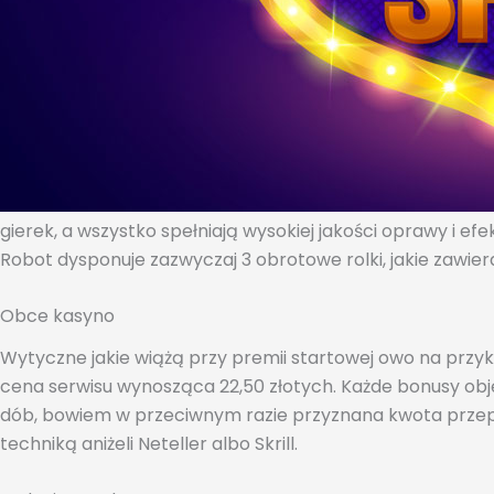
gierek, a wszystko spełniają wysokiej jakości oprawy i e
Robot dysponuje zazwyczaj 3 obrotowe rolki, jakie zawiera
Obce kasyno
Wytyczne jakie wiążą przy premii startowej owo na przy
cena serwisu wynosząca 22,50 złotych. Każde bonusy obję
dób, bowiem w przeciwnym razie przyznana kwota przep
techniką aniżeli Neteller albo Skrill.