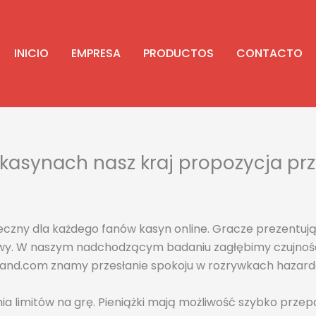
INICIO
EMPRESA
PRODUCTOS
CONTACTO
kasynach nasz kraj propozycja prz
ieczny dla każdego fanów kasyn online. Gracze prezentują
rawy. W naszym nadchodzącym badaniu zagłębimy czujnośc
and.com znamy przesłanie spokoju w rozrywkach hazard
limitów na grę. Pieniążki mają możliwość szybko przepaść