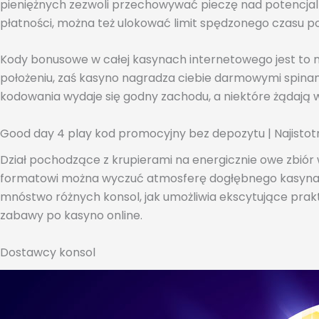
pieniężnych zezwoli przechowywać pieczę nad potencjaln
płatności, można też ulokować limit spędzonego czasu p
Kody bonusowe w całej kasynach internetowego jest to n
położeniu, zaś kasyno nagradza ciebie darmowymi spinam
kodowania wydaje się godny zachodu, a niektóre żądają
Good day 4 play kod promocyjny bez depozytu | Najistot
Dział pochodzące z krupierami na energicznie owe zbió
formatowi można wyczuć atmosferę dogłębnego kasyna, cie
mnóstwo różnych konsol, jak umożliwia ekscytujące prakt
zabawy po kasyno online.
Dostawcy konsol