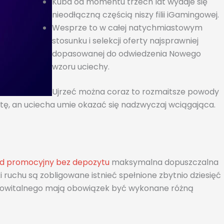
Kuba od momentu trzech lat wydaje się
nieodłączną częścią niszy filii iGamingowej.
Wesprze to w całej natychmiastowym
stosunku i selekcji oferty najsprawniej
dopasowanej do odwiedzenia Nowego
wzoru uciechy.
Ujrzeć można coraz to rozmaitsze powody
ytę, an uciecha umie okazać się nadzwyczaj wciągająca.
od promocyjny bez depozytu
maksymalna dopuszczalna
ruchu są zobligowane istnieć spełnione zbytnio dziesięć
powitalnego mają obowiązek być wykonane różną