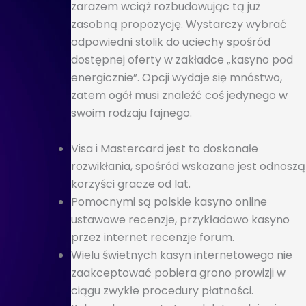
zarazem wciąż rozbudowując tą już
zasobną propozycję. Wystarczy wybrać
odpowiedni stolik do uciechy spośród
dostępnej oferty w zakładce „kasyno pod
energicznie”. Opcji wydaje się mnóstwo,
zatem ogół musi znaleźć coś jedynego w
swoim rodzaju fajnego.
Visa i Mastercard jest to doskonałe
rozwikłania, spośród wskazane jest odnoszą
korzyści gracze od lat.
Pomocnymi są polskie kasyno online
ustawowe recenzje, przykładowo kasyno
przez internet recenzje forum.
Wielu świetnych kasyn internetowego nie
zaakceptować pobiera grono prowizji w
ciągu zwykłe procedury płatności.