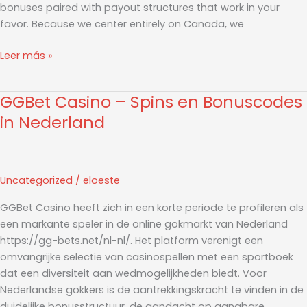
bonuses paired with payout structures that work in your
favor. Because we center entirely on Canada, we
Leer más »
GGBet Casino – Spins en Bonuscodes
GGBet
Casino
in Nederland
–
Spins
en
Uncategorized
/
eloeste
Bonuscodes
in
GGBet Casino heeft zich in een korte periode te profileren als
Nederland
een markante speler in de online gokmarkt van Nederland
https://gg-bets.net/nl-nl/. Het platform verenigt een
omvangrijke selectie van casinospellen met een sportboek
dat een diversiteit aan wedmogelijkheden biedt. Voor
Nederlandse gokkers is de aantrekkingskracht te vinden in de
duidelijke bonusstructuur, de aandacht op gangbare