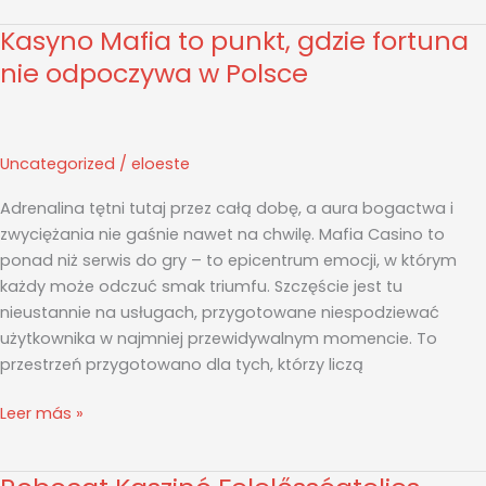
Kasyno Mafia to punkt, gdzie fortuna
Kasyno
Mafia
nie odpoczywa w Polsce
to
punkt,
gdzie
Uncategorized
/
eloeste
fortuna
nie
Adrenalina tętni tutaj przez całą dobę, a aura bogactwa i
odpoczywa
zwyciężania nie gaśnie nawet na chwilę. Mafia Casino to
w
ponad niż serwis do gry – to epicentrum emocji, w którym
Polsce
każdy może odczuć smak triumfu. Szczęście jest tu
nieustannie na usługach, przygotowane niespodziewać
użytkownika w najmniej przewidywalnym momencie. To
przestrzeń przygotowano dla tych, którzy liczą
Leer más »
Robocat