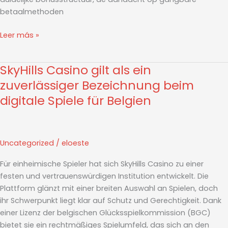
betaalmethoden
Leer más »
SkyHills Casino gilt als ein
SkyHills
Casino
zuverlässiger Bezeichnung beim
gilt
digitale Spiele für Belgien
als
ein
zuverlässiger
Bezeichnung
Uncategorized
/
eloeste
beim
Für einheimische Spieler hat sich SkyHills Casino zu einer
digitale
festen und vertrauenswürdigen Institution entwickelt. Die
Spiele
Plattform glänzt mit einer breiten Auswahl an Spielen, doch
für
ihr Schwerpunkt liegt klar auf Schutz und Gerechtigkeit. Dank
Belgien
einer Lizenz der belgischen Glücksspielkommission (BGC)
bietet sie ein rechtmäßiges Spielumfeld, das sich an den