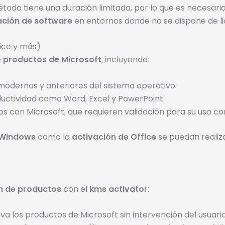
todo tiene una duración limitada, por lo que es necesar
ación de software
en entornos donde no se dispone de lic
ice y más)
e
productos de Microsoft
, incluyendo:
 modernas y anteriores del sistema operativo.
oductividad como Word, Excel y PowerPoint.
s con Microsoft, que requieren validación para su uso c
 Windows
como la
activación de Office
se puedan realiza
n de productos
con el
kms activator
:
iva los productos de Microsoft sin intervención del usuario