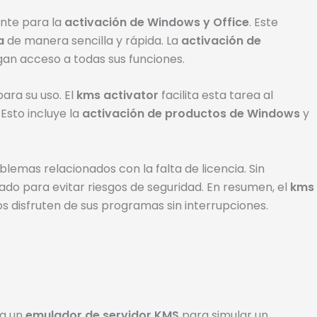
nte para la
activación de Windows y Office
. Este
a
de manera sencilla y rápida. La
activación de
an acceso a todas sus funciones.
para su uso. El
kms activator
facilita esta tarea al
 Esto incluye la
activación de productos de Windows
y
mas relacionados con la falta de licencia. Sin
do para evitar riesgos de seguridad. En resumen, el
kms
os disfruten de sus programas sin interrupciones.
za un
emulador de servidor KMS
para simular un