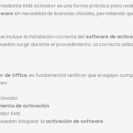
mediante KMS Activator es una forma práctica para reali
ftware
sin necesidad de licencias oficiales, permitiendo q
e incluye la instalación correcta del
software de activa
puedan surgir durante el procedimiento. La correcta utili
r de Office
, es fundamental verificar que el equipo cump
yen:
tivador.
ienta de activación
.
idor KMS.
e puedan bloquear la
activación de software
.