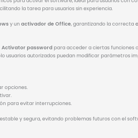
icos para activar el software, ideal para usuarios con c
cilitando la tarea para usuarios sin experiencia.
dows
y un
activador de Office
, garantizando la correcta
a
 Activator password
para acceder a ciertas funciones 
lo usuarios autorizados puedan modificar parámetros im
ar opciones.
ivar.
ón para evitar interrupciones.
estable y segura, evitando problemas futuros con el soft