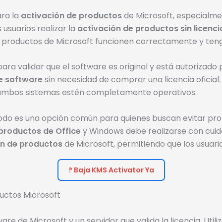
ara la
activación de productos
de Microsoft, especialme
usuarios realizar la
activación de productos sin licenci
s productos de Microsoft funcionen correctamente y teng
ara validar que el software es original y está autorizado 
e software
sin necesidad de comprar una licencia oficial.
 ambos sistemas estén completamente operativos.
o es una opción común para quienes buscan evitar proble
productos de Office
y Windows debe realizarse con cuida
ón de productos
de Microsoft, permitiendo que los usuari
? Baja KMS Activator Ya
uctos Microsoft
e de Microsoft y un servidor que valida la licencia. Utili