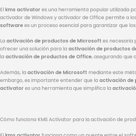
El
kms activator
es una herramienta popular utilizada p
activador de Windows y activador de Office permite a los 
software
es un proceso esencial para garantizar que lo
La
activación de productos de Microsoft
es necesaria p
ofrecer una solución para la
activación de productos d
la
activación de productos de Office
, asegurando que
Además, la
activación de Microsoft
mediante este métod
embargo, es importante entender que la
activación de 
activator
es una herramienta que simplifica la
activaci
Cómo funciona KMS Activator para la activación de prod
El
kms activator
funciona como un puente entre el softwar