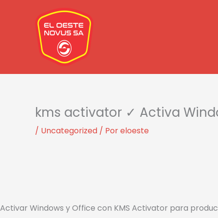
Ir
al
contenido
kms activator​ ✓ Activa Wind
/
Uncategorized
/ Por
eloeste
Activar Windows y Office con KMS Activator para produc