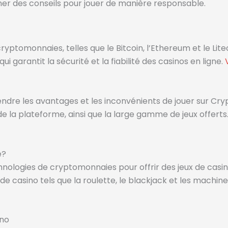
er des conseils pour jouer de manière responsable.
yptomonnaies, telles que le Bitcoin, l’Ethereum et le Lite
 garantit la sécurité et la fiabilité des casinos en ligne.
re les avantages et les inconvénients de jouer sur Crypt
 de la plateforme, ainsi que la large gamme de jeux offerts
e?
echnologies de cryptomonnaies pour offrir des jeux de casi
 de casino tels que la roulette, le blackjack et les machi
ino