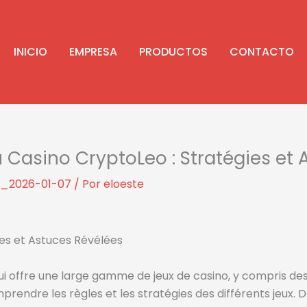
INICIO
EMPRESA
PRODUCTOS
CONTACTO
 Casino CryptoLeo : Stratégies et 
no_2026-01-07
/ Por
eloeste
es et Astuces Révélées
i offre une large gamme de jeux de casino, y compris des 
rendre les règles et les stratégies des différents jeux. D