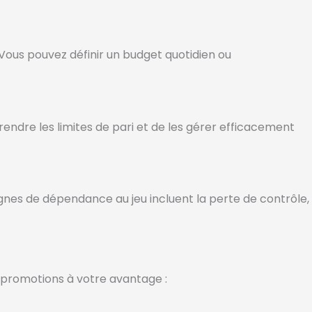
 Vous pouvez définir un budget quotidien ou
ndre les limites de pari et de les gérer efficacement
signes de dépendance au jeu incluent la perte de contrôle,
s promotions à votre avantage :