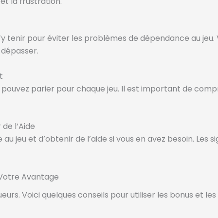
t la frustration.
 s’y tenir pour éviter les problèmes de dépendance au jeu.
 dépasser.
t
ouvez parier pour chaque jeu. Il est important de compre
de l’Aide
au jeu et d’obtenir de l’aide si vous en avez besoin. Les 
 Votre Avantage
urs. Voici quelques conseils pour utiliser les bonus et le