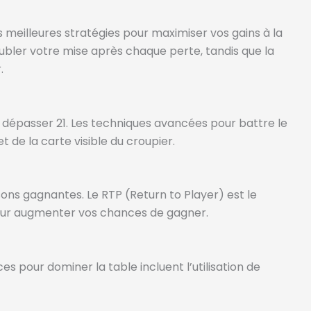
Les meilleures stratégies pour maximiser vos gains à la
oubler votre mise après chaque perte, tandis que la
.
ns dépasser 21. Les techniques avancées pour battre le
t de la carte visible du croupier.
sons gagnantes. Le RTP (Return to Player) est le
pour augmenter vos chances de gagner.
es pour dominer la table incluent l’utilisation de