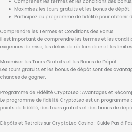
Comprenez les termes et les conditions des bonus
Maximisez les tours gratuits et les bonus de dépôt.
Participez au programme de fidélité pour obtenir
Comprendre les Termes et Conditions des Bonus
Il est important de comprendre les termes et les conditi
exigences de mise, les délais de réclamation et les limites
Maximiser les Tours Gratuits et les Bonus de Dépôt
Les tours gratuits et les bonus de dépôt sont des avanta
chances de gagner.
Programme de Fidélité CryptoLeo : Avantages et Réco
Le programme de fidélité CryptoLeo est un programme qui
points de fidélité, des tours gratuits et des bonus de dépô
Dépôts et Retraits sur CryptoLeo Casino : Guide Pas à Pa