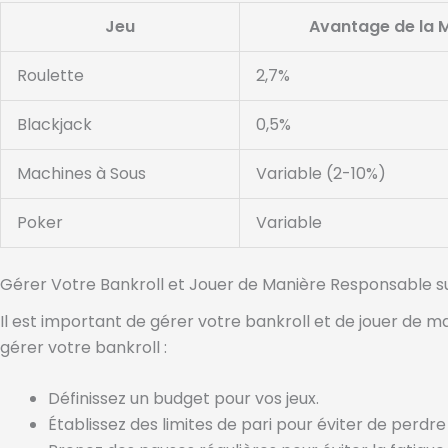
Jeu
Avantage de la 
Roulette
2,7%
Blackjack
0,5%
Machines à Sous
Variable (2-10%)
Poker
Variable
Gérer Votre Bankroll et Jouer de Manière Responsable s
Il est important de gérer votre bankroll et de jouer de 
gérer votre bankroll :
Définissez un budget pour vos jeux.
Établissez des limites de pari pour éviter de perdre