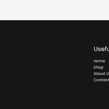
Usefu
Home
Shop
About U
Contact