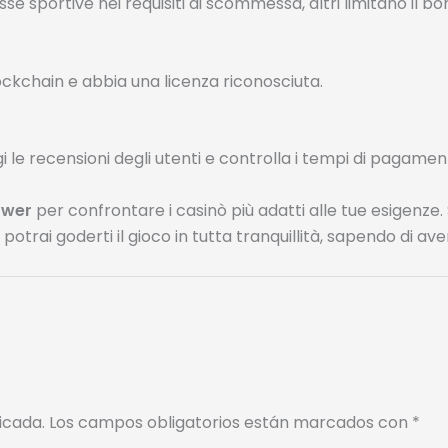
sportive nei requisiti di scommessa, altri limitano il bonu
 blockchain e abbia una licenza riconosciuta.
ggi le recensioni degli utenti e controlla i tempi di pagamen
ower
per confrontare i casinò più adatti alle tue esigenze
 potrai goderti il gioco in tutta tranquillità, sapendo di a
icada.
Los campos obligatorios están marcados con
*