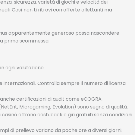
nza, sicurezza, varietà di giochi e velocità dei
ali. Così non ti ritrovi con offerte allettanti ma
e un bonus apparentemente generoso possa nascondere
 tua prima scommessa.
in ogni valutazione.
 internazionali. Controlla sempre il numero di licenza
no anche certificazioni di audit come eCOGRA.
 (NetEnt, Microgaming, Evolution) sono segno di qualità.
i casinò offrono cash‑back o giri gratuiti senza condizioni
empi di prelievo variano da poche ore a diversi giorni.