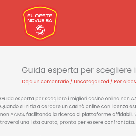
Ir
al
contenido
Guida esperta per scegliere 
Deja un comentario
/
Uncategorized
/ Por
eloe
Guida esperta per scegliere i migliori casinò online non 
Quando si inizia a cercare un casinò online con licenza es
non AAMS, facilitando la ricerca di piattaforme affidabili. 
troverai una lista curata, pronta per essere confrontata.