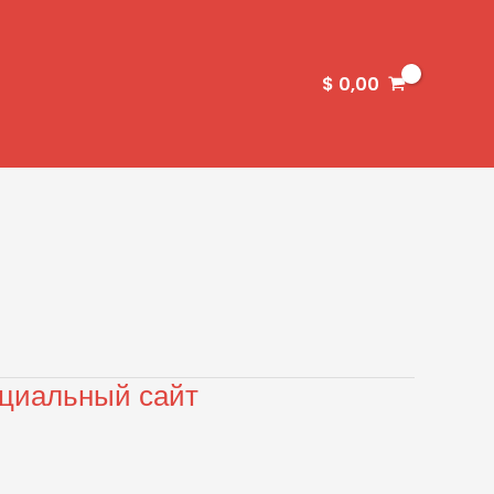
$
0,00
ициальный сайт