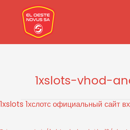
Ir
al
contenido
1xslots-vhod-and
1xslots 1хслотс официальный сайт в
1xslots
1хслотс
официальный
сайт