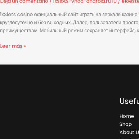
Deja un comentario
/
1xslots-vhod-android.ru 10
/
eloest
вход
и
1xSlots casino официальный сайт играть на зеркале казино
регистрация
круглосуточно и без выходных. Далее, пользователи просто
1xslots
преимуществам. Мобильный режим сохраняет интерфейс, ко
casino
официальный
Leer más »
сайт
Usefu
Home
Shop
About U