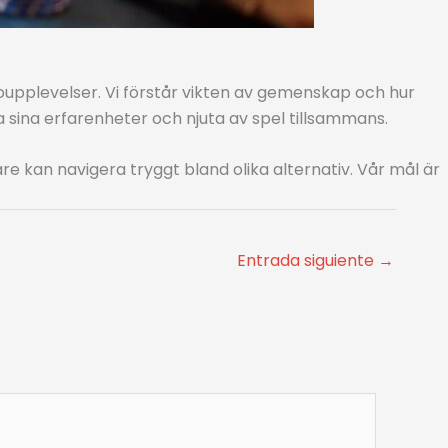
noupplevelser. Vi förstår vikten av gemenskap och hur
 sina erfarenheter och njuta av spel tillsammans.
re kan navigera tryggt bland olika alternativ. Vår mål är
Entrada siguiente
→