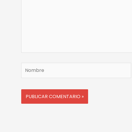
Nombre