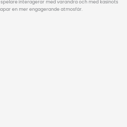
r spelare interagerar med varandra och med kasinots
t skapar en mer engagerande atmosfär.