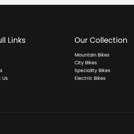
ll Links
Our Collection
Mountain Bikes
City Bikes
s
Speciality Bikes
 Us
Electric Bikes