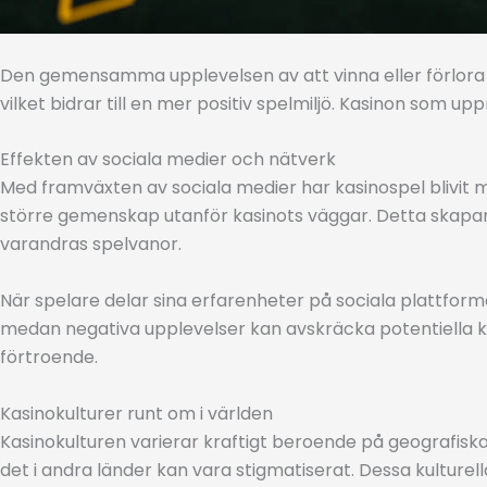
Den gemensamma upplevelsen av att vinna eller förlora t
vilket bidrar till en mer positiv spelmiljö. Kasinon so
Effekten av sociala medier och nätverk
Med framväxten av sociala medier har kasinospel blivit mer
större gemenskap utanför kasinots väggar. Detta skapar
varandras spelvanor.
När spelare delar sina erfarenheter på sociala plattfor
medan negativa upplevelser kan avskräcka potentiella ku
förtroende.
Kasinokulturer runt om i världen
Kasinokulturen varierar kraftigt beroende på geografiska o
det i andra länder kan vara stigmatiserat. Dessa kulturel