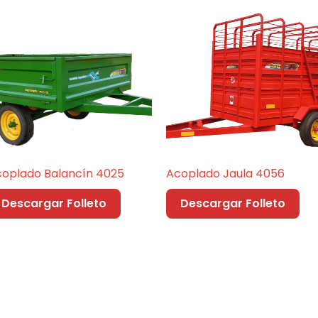
oplado Balancín 4025
Acoplado Jaula 4056
Descargar Folleto
Descargar Folleto