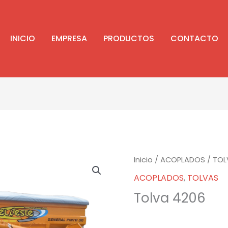
INICIO
EMPRESA
PRODUCTOS
CONTACTO
Inicio
/
ACOPLADOS
/
TOL
ACOPLADOS
,
TOLVAS
Tolva 4206