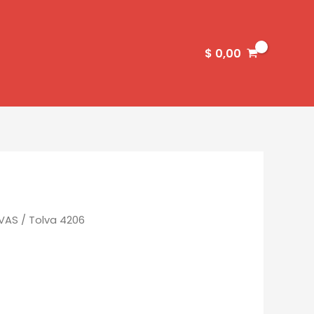
$
0,00
VAS
/ Tolva 4206