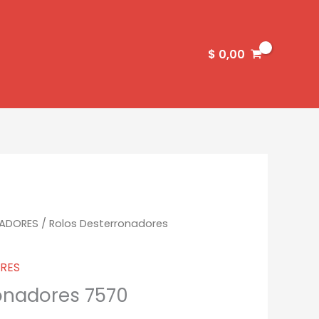
$
0,00
NADORES
/ Rolos Desterronadores
RES
onadores 7570