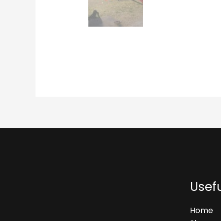
Usefu
Home