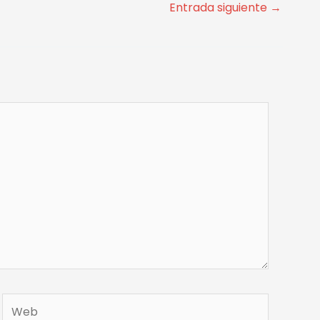
Entrada siguiente
→
Web