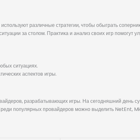
 используют различные стратегии, чтобы обыграть сопернико
ситуации за столом. Практика и анализ своих игр помогут у
юбых ситуациях.
тических аспектов игры.
провайдеров, разрабатывающих игры. На сегодняшний день 
Среди популярных провайдеров можно выделить NetEnt, Mi