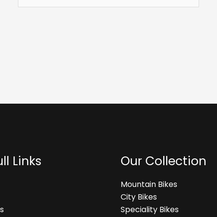
electrónico
ll Links
Our Collection
Mountain Bikes
City Bikes
s
Speciality Bikes