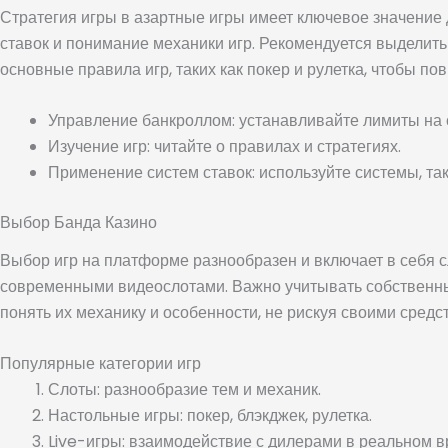
Стратегия игры в азартные игры имеет ключевое значение
ставок и понимание механики игр. Рекомендуется выделить
основные правила игр, таких как покер и рулетка, чтобы п
Управление банкроллом: устанавливайте лимиты на 
Изучение игр: читайте о правилах и стратегиях.
Применение систем ставок: используйте системы, та
Выбор Банда Казино
Выбор игр на платформе разнообразен и включает в себя с
современными видеослотами. Важно учитывать собственны
понять их механику и особенности, не рискуя своими средс
Популярные категории игр
Слоты: разнообразие тем и механик.
Настольные игры: покер, блэкджек, рулетка.
Live-игры: взаимодействие с дилерами в реальном в