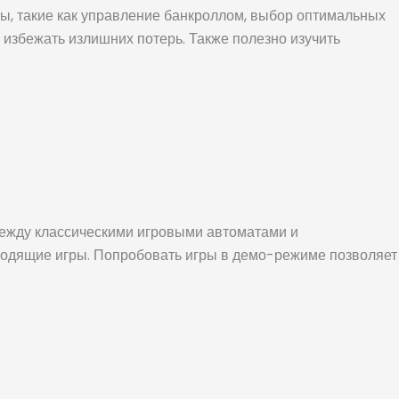
ты, такие как управление банкроллом, выбор оптимальных
 избежать излишних потерь. Также полезно изучить
 между классическими игровыми автоматами и
ходящие игры. Попробовать игры в демо-режиме позволяет