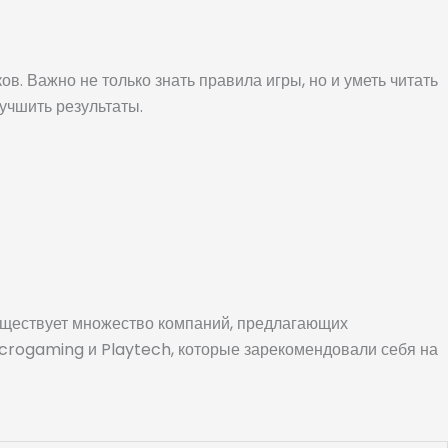
в. Важно не только знать правила игры, но и уметь читать
лучшить результаты.
существует множество компаний, предлагающих
crogaming и Playtech, которые зарекомендовали себя на