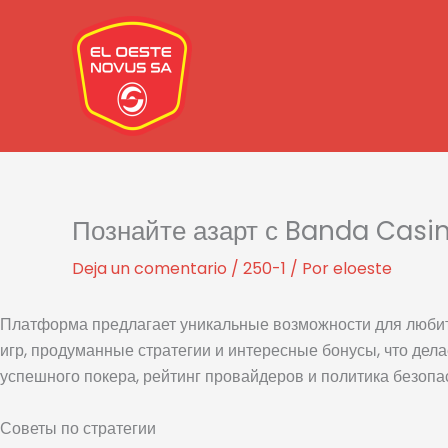
Ir
al
contenido
Познайте азарт с Banda Casin
Deja un comentario
/
250-1
/ Por
eloeste
Платформа предлагает уникальные возможности для любите
игр, продуманные стратегии и интересные бонусы, что дела
успешного покера, рейтинг провайдеров и политика безопа
Советы по стратегии