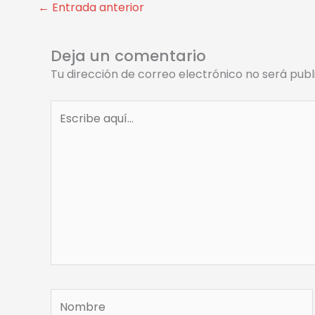
←
Entrada anterior
Deja un comentario
Tu dirección de correo electrónico no será publ
Escribe
aquí...
Nombre