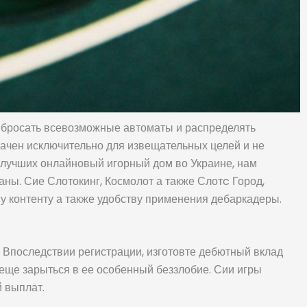
о бросать всевозможные автоматы и распределять
ачен исключительно для извещательных целей и не
 лучших онлайновый игорный дом во Украине, нам
ны. Сие Слотокинг, Космолот а также Слотc Город,
 контенту а также удобству применения дебаркадеры.
т. Впоследствии регистрации, изготовте дебютный вклад
еще зарыться в ее особенный беззлобие. Сии игры
 выплат.