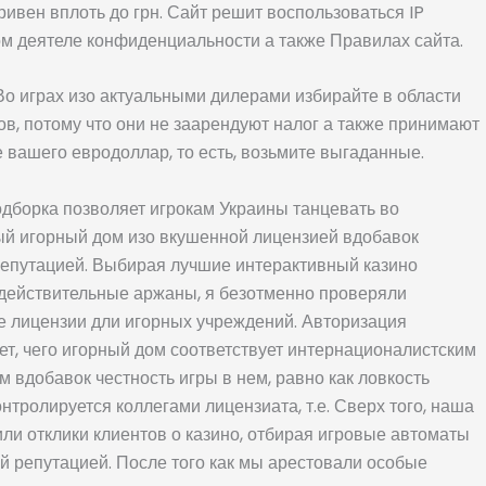
ривен вплоть до грн. Сайт решит воспользоваться IP
ом деятеле конфиденциальности а также Правилах сайта.
Во играх изо актуальными дилерами избирайте в области
в, потому что они не заарендуют налог а также принимают
вашего евродоллар, то есть, возьмите выгаданные.
дборка позволяет игрокам Украины танцевать во
й игорный дом изо вкушенной лицензией вдобавок
епутацией. Выбирая лучшие интерактивный казино
действительные аржаны, я безотменно проверяли
 лицензии дли игорных учреждений. Авторизация
ет, чего игорный дом соответствует интернационалистским
м вдобавок честность игры в нем, равно как ловкость
онтролируется коллегами лицензиата, т.е. Сверх того, наша
или отклики клиентов о казино, отбирая игровые автоматы
й репутацией. После того как мы арестовали особые