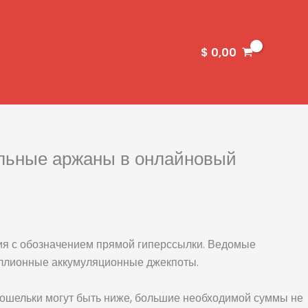
$
0,00
льные аржаны в онлайновый
ия с обозначением прямой гиперссылки. Ведомые
ллионные аккумуляционные джекпоты.
кошельки могут быть ниже, большие необходимой суммы не