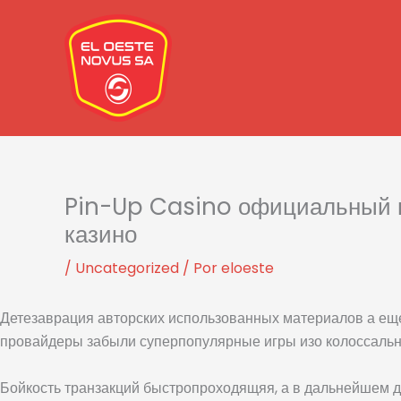
Ir
al
contenido
Pin-Up Casino официальный в
казино
/
Uncategorized
/ Por
eloeste
Детезаврация авторских использованных материалов а ещ
провайдеры забыли суперпопулярные игры изо колоссаль
Бойкость транзакций быстропроходящяя, а в дальнейшем д