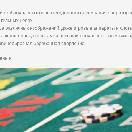
й грабанула на основе методологии оценивания операторо
тельных целях.
а различных изображений, даже игровые аппараты и слоты, 
тавками пользуются самой большой популярностью из числа
авинообразная барабанная сверление.
еньги