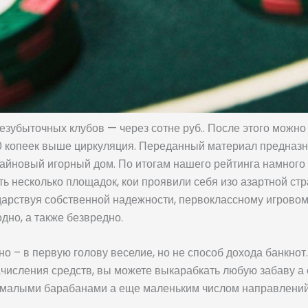
езубыточных клубов — через сотне руб.. После этого можн
0 копеек выше циркуляция. Переданный материал предназн
лайновый игорный дом. По итогам нашего рейтинга намного
 несколько площадок, кои проявили себя изо азартной стра
арствуя собственной надежности, первоклассному игровому
дно, а также безвредно.
но – в первую голову веселие, но не способ дохода банкно
числения средств, вы можете выкарабкать любую забаву а 
 с малыми барабанами а еще маленьким числом направлений