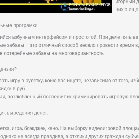
игорный д
них а еще
льные програмки
йся азбучным интерфейсом и простотой. При деле пять вер
йные забавы – это отличный способ весело провести время 
е лотерейные забавы на многовариантность.
цензия?
ть игру в рулетку, коию вас ищете, независимо от того, из
дки в руб..
ьги, возлюбленный поспешит инкриминировать игровую пло
ик выведения денег.
летка, игра, блэкджек, кено. На выборку видеоигровой пло
 однако не всегда правдива, а отклики других граждан субъ