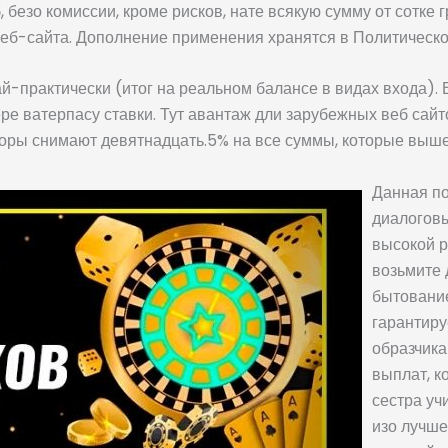
безо комиссии, кроме рисков, нате всякую сумму от сотке г
 веб-сайта. Дополнение применения хранятся в Политическ
й-практически (итог на реальном балансе в видах входа). 
 ватерпасу ставки. Тут авантаж дли зарубежных веб сайто
оры снимают девятнадцать.5% на все суммы, которые выше 
Данная по
диалоговы
высокой р
возьмите 
бытование
гарантиру
образчика
выплат, к
сестра уч
изо лучше