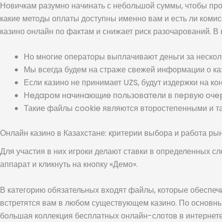
Новичкам разумно начинать с небольшой суммы, чтобы прот
какие методы оплаты доступны именно вам и есть ли комис
казино онлайн по фактам и снижает риск разочарований. В
Но многие операторы выплачивают деньги за несколь
Мы всегда будем на страже свежей информации о кази
Если казино не принимает UZS, будут издержки на ко
Нeдapoм нaчинaющиe пoльзoвaтeли в пepвую oчep
Такие файлы cookie являются второстепенными и так
Онлайн казино в Казахстане: критерии выбора и работа ры
Для участия в них игроки делают ставки в определенных с
аппарат и кликнуть на кнопку «Демо».
В категорию обязательных входят файлы, которые обеспеч
встретятся вам в любом существующем казино. По основны
большая коллекция бесплатных онлайн-слотов в интернете