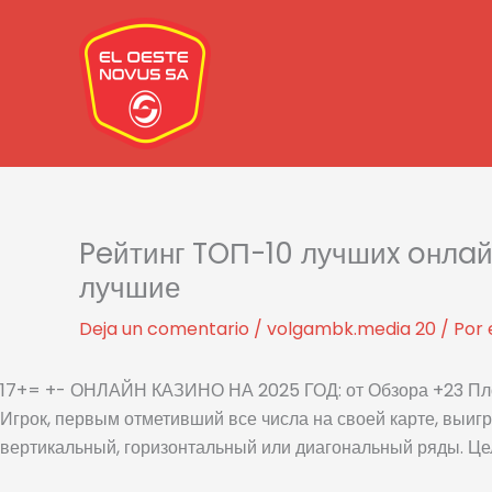
Ir
al
contenido
Peйтинг TOП-10 лучшиx oнлaй
лучшие
Deja un comentario
/
volgambk.media 20
/ Por
17+= +- ОНЛАЙН КАЗИНО НА 2025 ГОД: от Обзора +23 Пл
Игрок, первым отметивший все числа на своей карте, выиг
вертикальный, горизонтальный или диагональный ряды. Цель