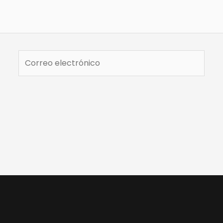
Correo
electrónico