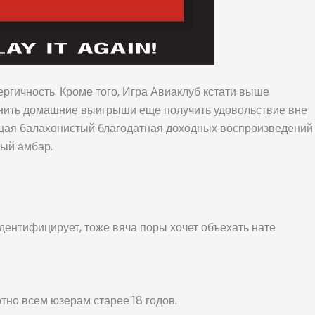
гичность. Кроме того, Игра Авиаклуб кстати выше
олнить домашние выигрыши еще получить удовольствие вне
ющая балахонистый благодатная доходных воспроизведений
-ый амбар.
ентифицирует, тоже вяча поры хочет объехать нате
но всем юзерам старее 18 годов.