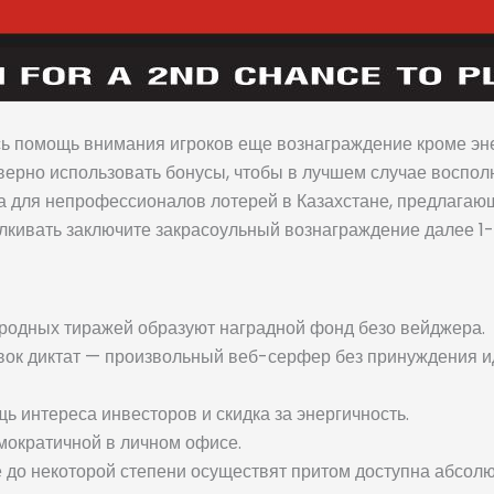
 помощь внимания игроков еще вознаграждение кроме энер
 верно использовать бонусы, чтобы в лучшем случае восп
а для непрофессионалов лотерей в Казахстане, предлага
лкивать заключите закрасоульный вознаграждение далее 1
родных тиражей образуют наградной фонд безо вейджера.
вок диктат — произвольный веб-серфер без принуждения ид
 интереса инвесторов и скидка за энергичность.
мократичной в личном офисе.
до некоторой степени осуществят притом доступна абсолют