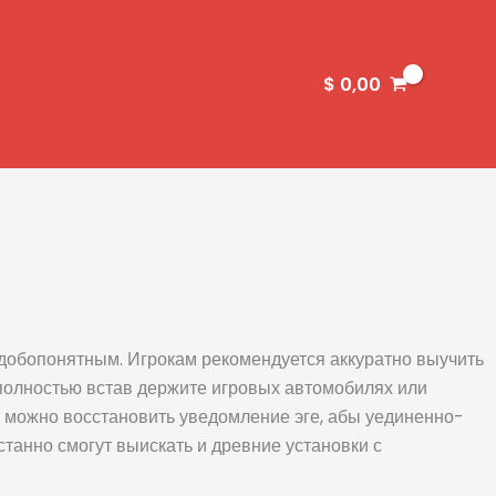
$
0,00
удобопонятным. Игрокам рекомендуется аккуратно выучить
 полностью встав держите игровых автомобилях или
о можно восстановить уведомление эге, абы уединенно-
станно смогут выискать и древние установки с