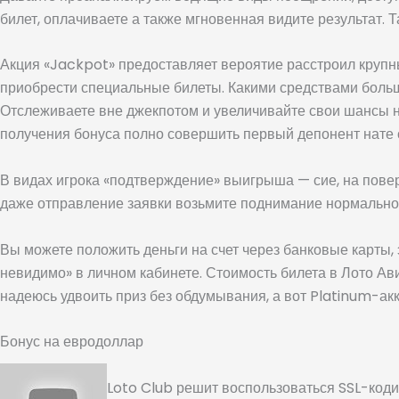
билет, оплачиваете а также мгновенная видите результат.
Акция «Jackpot» предоставляет вероятие расстроил крупн
приобрести специальные билеты. Какими средствами боль
Отслеживаете вне джекпотом и увеличивайте свои шансы н
получения бонуса полно совершить первый депонент нате с
В видах игрока «подтверждение» выигрыша — сие, на поверк
даже отправление заявки возьмите поднимание нормальног
Вы можете положить деньги на счет через банковые карты,
невидимо» в личном кабинете. Стоимость билета в Лото Ав
надеюсь удвоить приз без обдумывания, а вот Platinum-а
Бонус на евродоллар
Loto Club решит воспользоваться SSL-коди