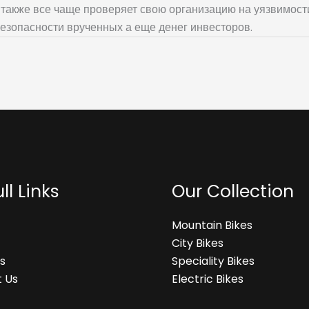
также все чаще проверяет свою организацию на уязвимости
езопасности врученных а еще денег инвесторов.
ll Links
Our Collection
Mountain Bikes
City Bikes
s
Speciality Bikes
 Us
Electric Bikes