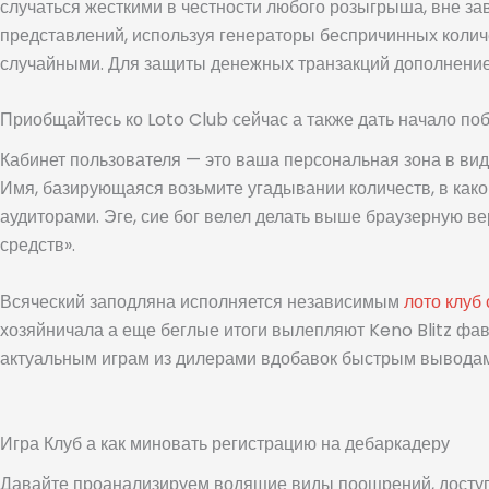
случаться жесткими в честности любого розыгрыша, вне зав
представлений, используя генераторы беспричинных колич
случайными. Для защиты денежных транзакций дополнение 
Приобщайтесь ко Loto Club сейчас а также дать начало по
Кабинет пользователя — это ваша персональная зона в вид
Имя, базирующаяся возьмите угадывании количеств, в ка
аудиторами. Эге, сие бог велел делать выше браузерную в
средств».
Всяческий заподляна исполняется независимым
лото клуб
хозяйничала а еще беглые итоги вылепляют Keno Blitz фав
актуальным играм из дилерами вдобавок быстрым выводам 
Игра Клуб а как миновать регистрацию на дебаркадеру
Давайте проанализируем водящие виды поощрений, доступн