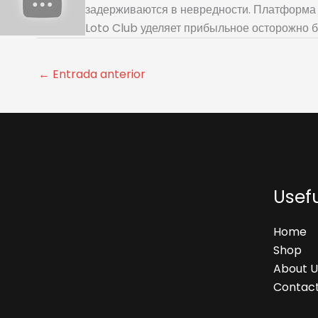
задерживаются в невредности. Платформа 
Loto Club уделяет прибыльное осторожно б
←
Entrada anterior
Usefu
Home
Shop
About U
Contact