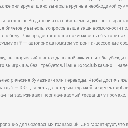
 Так же они вручат шанс выиграть крупные необходимой су
ый выигрыш. Во данной акта набираемый джекпот вырастае
ше билетов у вы есть, вопросов выше ваши возможности п
а победу. Вам продоставляется возможность обзакониться 
умму от ₸ — автоирис автоматом устроит акцессорные сред
у, не творческий шаг входа в свой аккаунт, чтобы убеждать
о выигрыша, без- требуется. Наше Lotoclub казино – над
 электрические бумажники али переводы. Чтобы достичь же
иаклуб — 100 ₸, вплоть до пятерым тиражей во денек вдоба
ккаунты заслуживают неоплачиваемый «реванш» у промахе.
рование для безопасных транзакций. Сие гарантирует, чт