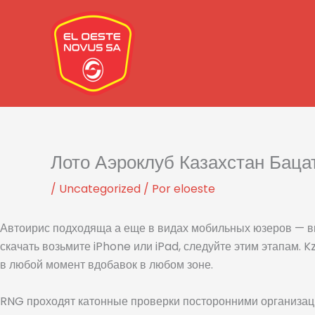
Ir
al
contenido
Лото Аэроклуб Казахстан Баца
/
Uncategorized
/ Por
eloeste
Автоирис подходяща а еще в видах мобильных юзеров — вы 
скачать возьмите iPhone или iPad, следуйте этим этапам.
K
в любой момент вдобавок в любом зоне.
RNG проходят катонные проверки посторонними организация