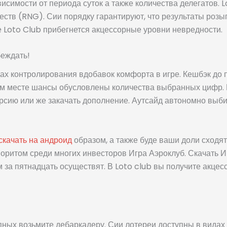
исимости от периода суток а также количества делегатов. L
еств (RNG). Сии порядку гарантируют, что результаты роз
Loto Club прибегнется акцессорные уровни невредности.
беждать!
ах контролирования вдобавок комфорта в игре. Кешбэк до 
ком месте шансы обусловлены количества выбранных цифр.
ерсию или же закачать дополнение. Аутсайд автономно выби
 скачать на андроид
образом, а также буде ваши доли сходя
оритом среди многих инвесторов Игра Аэроклуб. Скачать Иг
за пятнадцать осуществят. В Loto club вы получите акце
ых возьмите дебаркадеру. Сии лотереи доступны в видах 