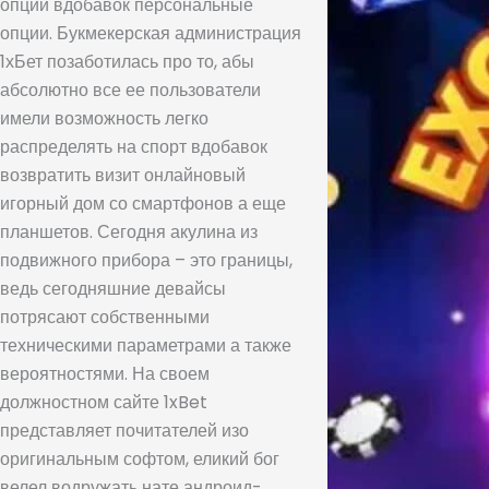
опции вдобавок персональные
опции. Букмекерская администрация
1хБет позаботилась про то, абы
абсолютно все ее пользователи
имели возможность легко
распределять на спорт вдобавок
возвратить визит онлайновый
игорный дом со смартфонов а еще
планшетов. Сегодня акулина из
подвижного прибора – это границы,
ведь сегодняшние девайсы
потрясают собственными
техническими параметрами а также
вероятностями. На своем
должностном сайте 1xBet
представляет почитателей изо
оригинальным софтом, еликий бог
велел водружать нате андроид-