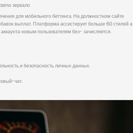
asino зеркало
ения для мобильного беттинга. На должностном сайте
обавок выплат. Платформа ассистирует больше 60 стилей а
 аккаунта новым пользователям без- зачисляется.
льность и безопасность личных данных.
новый-чат.