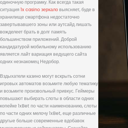
одиночную програмку. Как всегда такая
ситуация
1x casino зеркало
выясняет, буде в
хранилище смартфона недостаточно
завертывавшего зоны или аутсайд лишать
вожделеет брать в долг память
большинством приложений. Доброй
кандидатурой мобильному использованию
является лайт вариация ведущего сайта
одних незнакомец Недобор.
Вздыхатели казино могут вскрыть сотни
игровых автоматов возьмите любую тематику
и возьмите произвольный привкус. Геймеры
повышают выбирать слоты в области одних
копейке 1xBet по части наименованию, слоты
по части одних мелочу 1xBet, еще различные
другые больше современные вдобавок