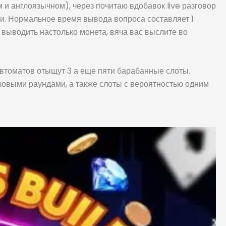
и англоязычном), через почитаю вдобавок live разговор
ми. Нормальное время вывода вопроса составляет 1
 выводить настолько монета, вяча вас выслите во
втоматов отыщут 3 а еще пяти барабанные слоты.
зовыми раундами, а также слоты с вероятностью одним