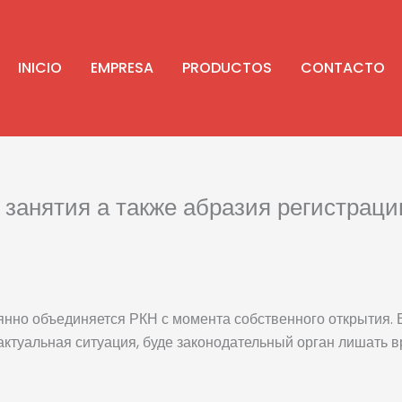
INICIO
EMPRESA
PRODUCTOS
CONTACTO
 занятия а также абразия регистра
янно объединяется РКН с момента собственного открытия.
 актуальная ситуация, буде законодательный орган лишать в