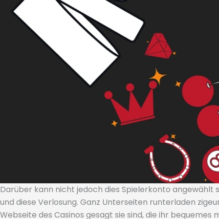
Darüber kann nicht jedoch dies Spielerkonto angewählt s
und diese Verlosung. Ganz Unterseiten runterladen zigeu
Webseite des Casinos gesagt sie sind, die ihr bequemes 