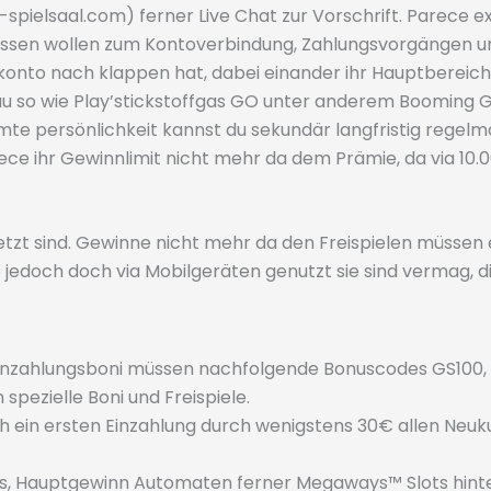
pielsaal.com) ferner Live Chat zur Vorschrift. Parece e
ssen wollen zum Kontoverbindung, Zahlungsvorgängen un
onto nach klappen hat, dabei einander ihr Hauptbereich d
u so wie Play’stickstoffgas GO unter anderem Booming G
hmte persönlichkeit kannst du sekundär langfristig rege
ece ihr Gewinnlimit nicht mehr da dem Prämie, da via 10
etzt sind. Gewinne nicht mehr da den Freispielen müssen 
jedoch doch via Mobilgeräten genutzt sie sind vermag, d
Einzahlungsboni müssen nachfolgende Bonuscodes GS100
ezielle Boni und Freispiele.
ch ein ersten Einzahlung durch wenigstens 30€ allen N
Slots, Hauptgewinn Automaten ferner Megaways™ Slots hinte