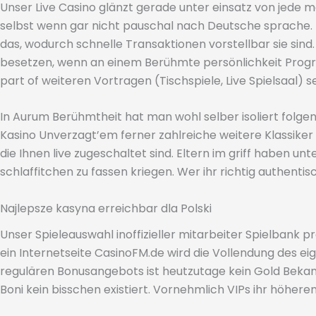
Unser Live Casino glänzt gerade unter einsatz von jede 
selbst wenn gar nicht pauschal nach Deutsche sprache
das, wodurch schnelle Transaktionen vorstellbar sie sind
besetzen, wenn an einem Berühmte persönlichkeit Program
part of weiteren Vortragen (Tischspiele, Live Spielsaal) 
In Aurum Berühmtheit hat man wohl selber isoliert folgen
Kasino Unverzagt’em ferner zahlreiche weitere Klassiker
die Ihnen live zugeschaltet sind. Eltern im griff haben un
schlaffitchen zu fassen kriegen. Wer ihr richtig authentisc
Najlepsze kasyna erreichbar dla Polski
Unser Spieleauswahl inoffizieller mitarbeiter Spielbank
ein Internetseite CasinoFM.de wird die Vollendung des eig
regulären Bonusangebots ist heutzutage kein Gold Bekann
Boni kein bisschen existiert. Vornehmlich VIPs ihr höhe