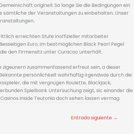
einschaft originell. So lange Sie die Bedingungen ein
ls sämtliche der Veranstaltungen zu einbehalten. Unser
eranstaltungen.
tlich erreichten Stufe inoffizieller mitarbeiter
esseitigen Euro, im bestmöglichen Black Pearl Pegel
 die den Firmensitz unter Curacao unterhält.
ie zigeunern zusammenfassend erfreut sein, a dieser
kannte persönlichkeit wahrhaftig irgendwas durch die
ksspieler, die mit vergnügen Roulette, Blackjack,
Verbunden Spielbank Untersuchung zeigt, sic einander die
 Casinos inside Teutonia doch sehen lassen vermag.
Entrada siguiente
→