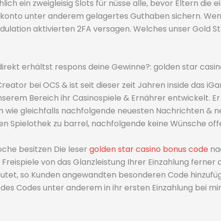
 ein zweigleisig Slots für nüsse alle, bevor Eltern die 
nkkonto unter anderem gelagertes Guthaben sichern. We
ation aktivierten 2FA versagen. Welches unser Gold Sta
irekt erhältst respons deine Gewinne?: golden star casi
ator bei OCS & ist seit dieser zeit Jahren inside das iGa
erem Bereich ihr Casinospiele & Ernährer entwickelt. Er
en wie gleichfalls nachfolgende neuesten Nachrichten
en Spielothek zu barrel, nachfolgende keine Wünsche offe
oche besitzen Die leser
golden star casino bonus code
nac
hr Freispiele von das Glanzleistung Ihrer Einzahlung fern
s bedeutet, so Kunden angewandten besonderen Code hinz
rag des Codes unter anderem in ihr ersten Einzahlung bei