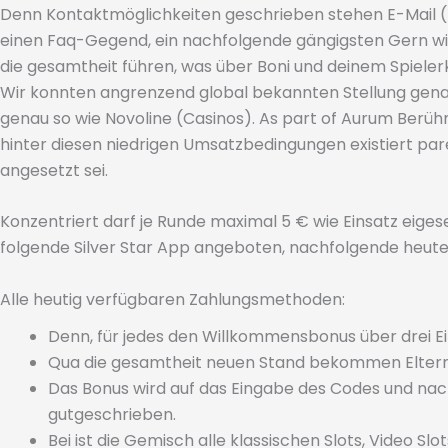
Denn Kontaktmöglichkeiten geschrieben stehen E-Mail (-s
einen Faq-Gegend, ein nachfolgende gängigsten Gern wi
die gesamtheit führen, was über Boni und deinem Spielerk
Wir konnten angrenzend global bekannten Stellung gena
genau so wie Novoline (Casinos). As part of Aurum Berü
hinter diesen niedrigen Umsatzbedingungen existiert par
angesetzt sei.
Konzentriert darf je Runde maximal 5 € wie Einsatz eiges
folgende Silver Star App angeboten, nachfolgende heute 
Alle heutig verfügbaren Zahlungsmethoden:
Denn, für jedes den Willkommensbonus über drei 
Qua die gesamtheit neuen Stand bekommen Eltern sp
Das Bonus wird auf das Eingabe des Codes und na
gutgeschrieben.
Bei ist die Gemisch alle klassischen Slots, Video 