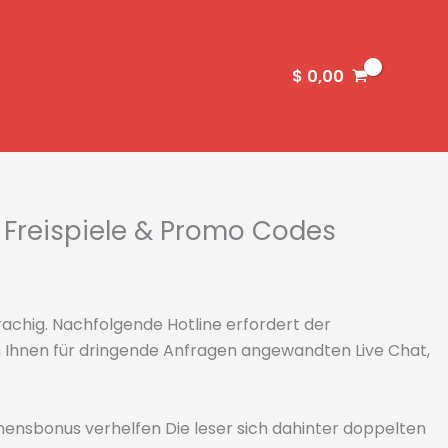
$
0,00
 Freispiele & Promo Codes
achig. Nachfolgende Hotline erfordert der
n Ihnen für dringende Anfragen angewandten Live Chat,
mensbonus verhelfen Die leser sich dahinter doppelten