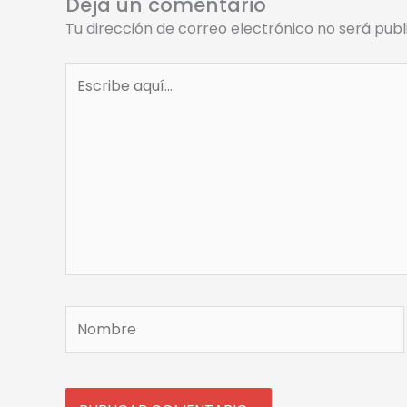
Deja un comentario
Tu dirección de correo electrónico no será publ
Escribe
aquí...
Nombre