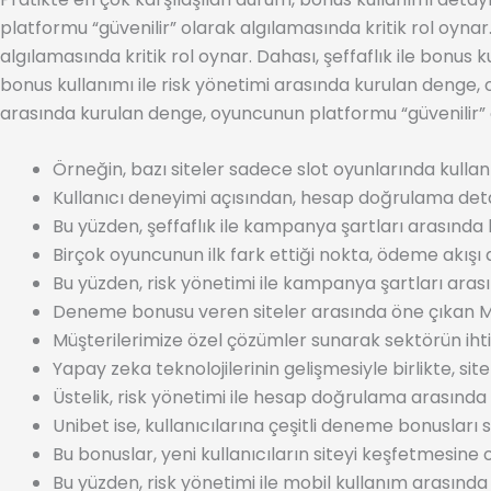
platformu “güvenilir” olarak algılamasında kritik rol oyna
algılamasında kritik rol oynar. Dahası, şeffaflık ile bonus
bonus kullanımı ile risk yönetimi arasında kurulan denge, 
arasında kurulan denge, oyuncunun platformu “güvenilir” o
Örneğin, bazı siteler sadece slot oyunlarında kullan
Kullanıcı deneyimi açısından, hesap doğrulama det
Bu yüzden, şeffaflık ile kampanya şartları arasında
Birçok oyuncunun ilk fark ettiği nokta, ödeme akışı 
Bu yüzden, risk yönetimi ile kampanya şartları aras
Deneme bonusu veren siteler arasında öne çıkan Ma
Müşterilerimize özel çözümler sunarak sektörün ihtiy
Yapay zeka teknolojilerinin gelişmesiyle birlikte, si
Üstelik, risk yönetimi ile hesap doğrulama arasında
Unibet ise, kullanıcılarına çeşitli deneme bonusları
Bu bonuslar, yeni kullanıcıların siteyi keşfetmesine
Bu yüzden, risk yönetimi ile mobil kullanım arasında