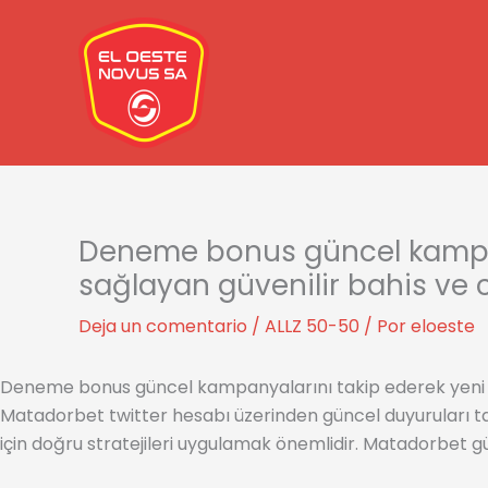
Ir
al
contenido
Deneme bonus güncel kampany
sağlayan güvenilir bahis ve ca
Deja un comentario
/
ALLZ 50-50
/ Por
eloeste
Deneme bonus güncel kampanyalarını takip ederek yeni oyun
Matadorbet twitter hesabı üzerinden güncel duyuruları ta
için doğru stratejileri uygulamak önemlidir. Matadorbet güv