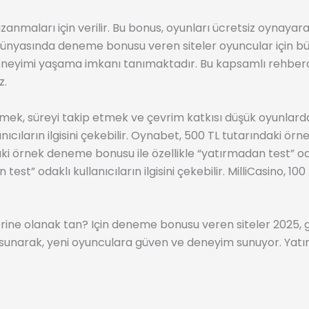
azanmaları için verilir. Bu bonus, oyunları ücretsiz oynaya
ünyasında deneme bonusu veren siteler oyuncular için büy
eneyimi yaşama imkanı tanımaktadır. Bu kapsamlı rehberd
z.
ek, süreyi takip etmek ve çevrim katkısı düşük oyunlarda
ıcıların ilgisini çekebilir. Oynabet, 500 TL tutarındaki ör
ndaki örnek deneme bonusu ile özellikle “yatırmadan test” oda
st” odaklı kullanıcıların ilgisini çekebilir. MilliCasino, 1
melerine olanak tan? Için deneme bonusu veren siteler 20
sunarak, yeni oyunculara güven ve deneyim sunuyor. Yatırı