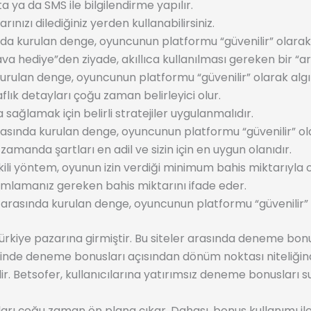
a ya da SMS ile bilgilendirme yapılır.
ızı dilediğiniz yerden kullanabilirsiniz.
a kurulan denge, oyuncunun platformu “güvenilir” olarak a
 hediye”den ziyade, akıllıca kullanılması gereken bir “a
urulan denge, oyuncunun platformu “güvenilir” olarak algıl
flık detayları çoğu zaman belirleyici olur.
ğlamak için belirli stratejiler uygulanmalıdır.
ında kurulan denge, oyuncunun platformu “güvenilir” olar
amanda şartları en adil ve sizin için en uygun olanıdır.
kili yöntem, oyunun izin verdiği minimum bahis miktarıyla
amlamanız gereken bahis miktarını ifade eder.
rasında kurulan denge, oyuncunun platformu “güvenilir” ol
ürkiye pazarına girmiştir. Bu siteler arasında deneme bonus
trisinde deneme bonusları açısından dönüm noktası niteliğind
. Betsofer, kullanıcılarına yatırımsız deneme bonusları s
yları çoğu zaman ön plana çıkar. Dahası, bonus kullanımı 