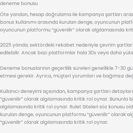
deneme bonusu
Öte yandan, hesap doğrulama ile kampanya şartları arasınd
bonus kullanımı arasında kurulan denge, oyuncunun platform
oyuncunun platformu “güvenilir” olarak algılamasında kriti
2025 yılında, sektördeki rekabet nedeniyle çevrim şartla
edilebilir. Ancak bazı platformlar hala 30x veya daha yük
Deneme bonuslarının geçerlilik süreleri genellikle 7-30 g
etmesi gerekir. Ayrıca, müşteri yorumları ve bağımsız değe
Kullanıcı deneyimi açısından, kampanya şartları detaylar
“güvenilir” olarak algılamasında kritik rol oynar. Bununla 
algılamasında kritik rol oynar. Rulet Siteleri söz konusu
kurulan denge, oyuncunun platformu “güvenilir” olarak alg
“güvenilir” olarak algılamasında kritik rol oynar.