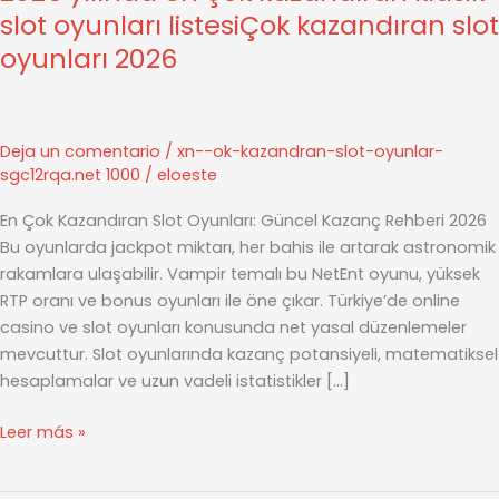
kazandıran
slot oyunları listesiÇok kazandıran slot
slot
oyunları 2026
oyunu
hangisi
2026
yılında
Deja un comentario
/
xn--ok-kazandran-slot-oyunlar-
en
sgc12rqa.net 1000
/
eloeste
çok
En Çok Kazandıran Slot Oyunları: Güncel Kazanç Rehberi 2026
kazandıran
Bu oyunlarda jackpot miktarı, her bahis ile artarak astronomik
klasik
rakamlara ulaşabilir. Vampir temalı bu NetEnt oyunu, yüksek
slot
RTP oranı ve bonus oyunları ile öne çıkar. Türkiye’de online
oyunları
casino ve slot oyunları konusunda net yasal düzenlemeler
listesiÇok
mevcuttur. Slot oyunlarında kazanç potansiyeli, matematiksel
kazandıran
hesaplamalar ve uzun vadeli istatistikler […]
slot
oyunları
Leer más »
2026