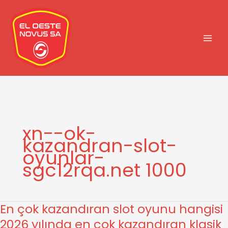
Ir
al
contenido
xn--ok-
kazandran-slot-
oyunlar-
sgc12rqa.net 1000
En çok kazandıran slot oyunu hangisi
En
çok
2026 yılında en çok kazandıran klasik