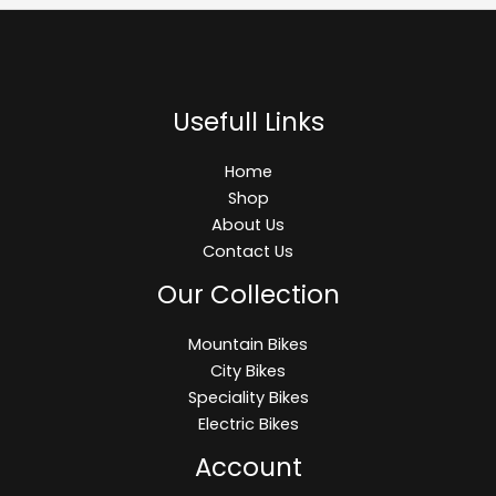
Usefull Links
Home
Shop
About Us
Contact Us
Our Collection
Mountain Bikes
City Bikes
Speciality Bikes
Electric Bikes
Account