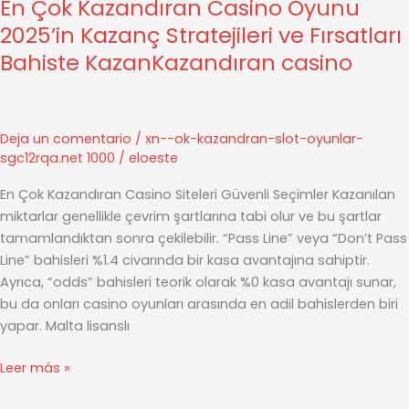
En Çok Kazandıran Casino Oyunu
En
Çok
2025’in Kazanç Stratejileri ve Fırsatları
Kazandıran
Bahiste KazanKazandıran casino
Casino
Oyunu
2025’in
Kazanç
Deja un comentario
/
xn--ok-kazandran-slot-oyunlar-
Stratejileri
sgc12rqa.net 1000
/
eloeste
ve
En Çok Kazandıran Casino Siteleri Güvenli Seçimler Kazanılan
Fırsatları
miktarlar genellikle çevrim şartlarına tabi olur ve bu şartlar
Bahiste
tamamlandıktan sonra çekilebilir. “Pass Line” veya “Don’t Pass
KazanKazandıran
Line” bahisleri %1.4 civarında bir kasa avantajına sahiptir.
casino
Ayrıca, “odds” bahisleri teorik olarak %0 kasa avantajı sunar,
bu da onları casino oyunları arasında en adil bahislerden biri
yapar. Malta lisanslı
Leer más »