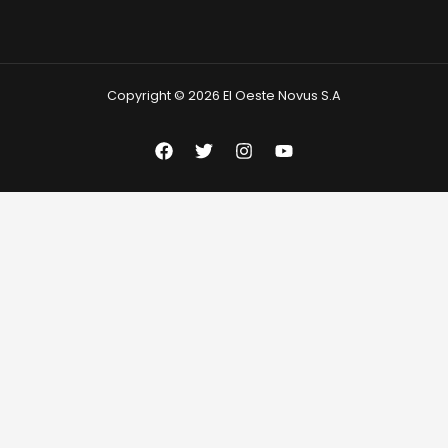
Copyright © 2026 El Oeste Novus S.A