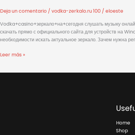
скачать
приложение,
Deja un comentario
/
vodka-zerkalo.ru 100
/
eloeste
открыть
Vodka+casino+зеркало+на+сегодня слушать музыку онлайн
зеркало
скачать прямо с официального сайта для устройств на Win
и
необходимости искать актуальное зеркало. Зачем нужна ре
начать
играть
Leer más »
с
приветственным
пакетомvodka
casino
скачать
Usefu
Home
Shop