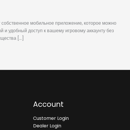
 собственное мобильное приложение, которое можно
й и удобный доступ к вашему игровому аккаунту без
ущества […]
Account
Customer Login
Dealer Login