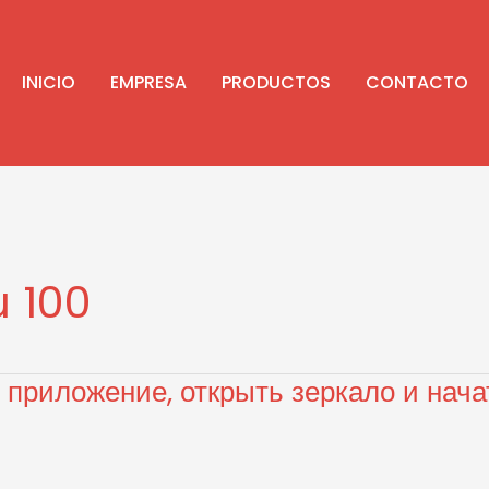
INICIO
EMPRESA
PRODUCTOS
CONTACTO
u 100
приложение, открыть зеркало и нача