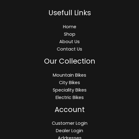
Usefull Links
Home
Shop
About Us
Contact Us
Our Collection
Mountain Bikes
City Bikes
Speciality Bikes
Electric Bikes
Account
Customer Login
Dealer Login
Addresses