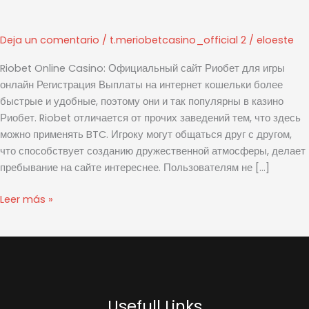
зеркало
на
сегодня,
Deja un comentario
/
t.meriobetcasino_official 2
/
eloeste
слоты
Riobet Online Casino: Официальный сайт Риобет для игры
от
онлайн Регистрация Выплаты на интернет кошельки более
лучших
быстрые и удобные, поэтому они и так популярны в казино
провайдеров
Риобет. Riobet отличается от прочих заведений тем, что здесь
в
можно применять BTC. Игроку могут общаться друг с другом,
RiobetRiobet
что способствует созданию дружественной атмосферы, делает
пребывание на сайте интереснее. Пользователям не […]
Leer más »
Usefull Links