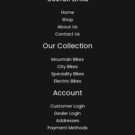
Home
Shop
About Us
Contact Us
Our Collection
Mountain Bikes
City Bikes
Speciality Bikes
Electric Bikes
Account
Customer Login
Dealer Login
Addresses
Payment Methods