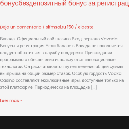
бонусбездепозитный бонус за регистрац
за
регистрацию,
официальный
сайт
Deja un comentario
/
slfmsal.ru 150
/
eloeste
январь
2026vodka
Вавада ️ Официальный сайт казино Вход, зеркало Vavada
casino
Бонусы и регистрация Если баланс в Вавада не пополняется,
бездепозитный
следует обратиться в службу поддержки. При создании
бонусбездепозитный
программного обеспечения используются инновационные
бонус
технологии. Он рассчитывается путем деления общей суммы
за
выигрыша на общий размер ставок. Особую гордость Vodka
регистрац
Casino составляют эксклюзивные игры, доступные только на
этой платформе. Периодически на площадке […]
Leer más »