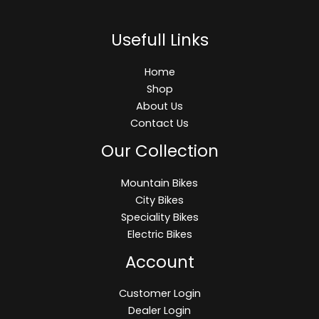
Usefull Links
Home
Shop
About Us
Contact Us
Our Collection
Mountain Bikes
City Bikes
Speciality Bikes
Electric Bikes
Account
Customer Login
Dealer Login