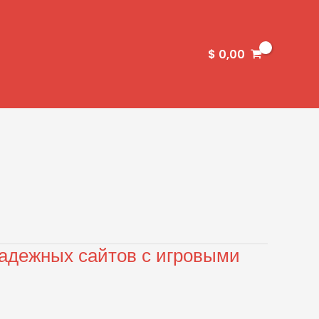
$
0,00
надежных сайтов с игровыми