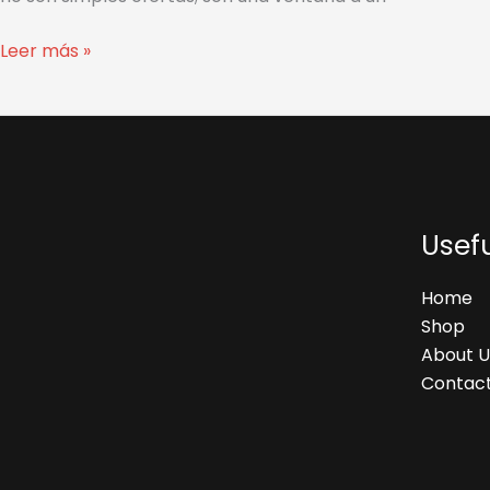
россии
Argentina
2026
Leer más »
Usefu
Home
Shop
About U
Contact