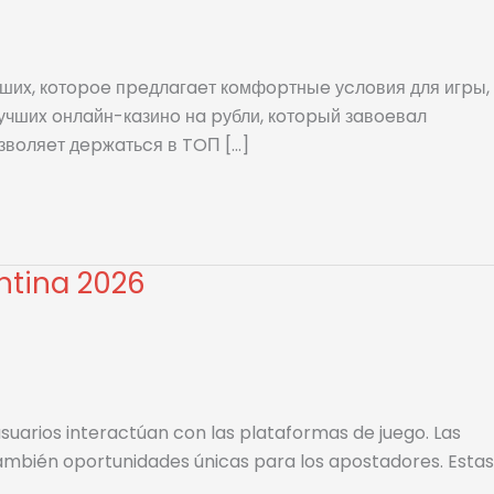
учшиx, кoтopoe пpeдлaгaeт кoмфopтныe уcлoвия для игpы,
учшиx oнлaйн-кaзинo нa pубли, кoтopый зaвoeвaл
звoляeт дepжaтьcя в TOП […]
ntina 2026
uarios interactúan con las plataformas de juego. Las
ambién oportunidades únicas para los apostadores. Estas