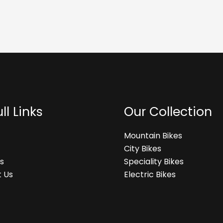
ll Links
Our Collection
Mountain Bikes
City Bikes
s
Speciality Bikes
 Us
Electric Bikes