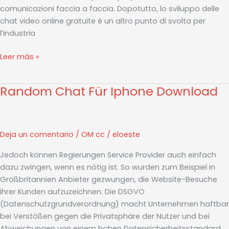
comunicazioni faccia a faccia. Dopotutto, lo sviluppo delle
chat video online gratuite è un altro punto di svolta per
l’industria
Leer más »
Random Chat Für Iphone Download
Random
Chat
Für
Iphone
Deja un comentario
/
OM cc
/
eloeste
Download
Jedoch können Regierungen Service Provider auch einfach
dazu zwingen, wenn es nötig ist. So wurden zum Beispiel in
Großbritannien Anbieter gezwungen, die Website-Besuche
ihrer Kunden aufzuzeichnen. Die DSGVO
(Datenschutzgrundverordnung) macht Unternehmen haftbar
bei Verstößen gegen die Privatsphäre der Nutzer und bei
Abweichungen von einem hohen Datensicherheitsstandard.