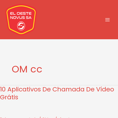
Ir
al
contenido
OM cc
10 Aplicativos De Chamada De Vídeo
10
Aplicativos
Grátis
De
Chamada
De