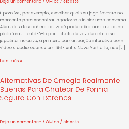
Deja un comentario
/
OM cc
/
eloeste
Vídeo
Grátis
É possível, por exemplo, escolher qual seu jogo favorito no
momento para encontrar jogadores e iniciar uma conversa.
Além dos desconhecidos, você pode adicionar amigos na
plataforma e utilizá-la para chats de voz durante a sua
jogatina. Inclusive, a primeira comunicação interativa com
vídeo e áudio ocorreu em 1967 entre Nova York e La, nos […]
Leer más »
Alternativas De Omegle Realmente
Alternativas
De
Buenas Para Chatear De Forma
Omegle
Segura Con Extraños
Realmente
Buenas
Para
Chatear
Deja un comentario
/
OM cc
/
eloeste
De