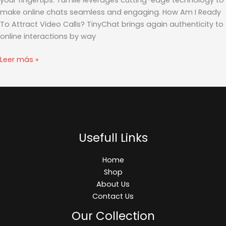
And
make online chats seamless and engaging. How Am I Ready
Should
To Attract Video Calls? TinyChat brings again authenticity to
Your
online interactions by way
Kids
Leer más »
Be
Utilizing
It?
Usefull Links
Home
Shop
About Us
Contact Us
Our Collection