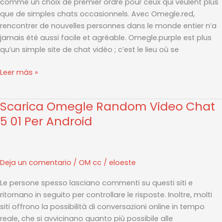
comme un choix de premier ordre pour ceux qui veulent plus
que de simples chats occasionnels. Avec Omegle.red,
rencontrer de nouvelles personnes dans le monde entier n’a
jamais été aussi facile et agréable. Omegle.purple est plus
qu’un simple site de chat vidéo ; c’est le lieu où se
Leer más »
Scarica Omegle Random Video Chat
Scarica
Omegle
5 01 Per Android
Random
Video
Chat
Deja un comentario
/
OM cc
/
eloeste
5
01
Le persone spesso lasciano commenti su questi siti e
Per
ritornano in seguito per controllare le risposte. Inoltre, molti
Android
siti offrono la possibilità di conversazioni online in tempo
reale, che si avvicinano quanto più possibile alle