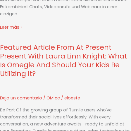
Es kombiniert Chats, Videoanrufe und Webinare in einer
einzigen
Leer más »
Featured Article From At Present
Featured
Article
Present With Laura Linn Knight: What
From
Is Omegle And Should Your Kids Be
At
Utilizing It?
Present
Present
With
Laura
Deja un comentario
/
OM cc
/
eloeste
Linn
Knight:
Be Part Of the growing group of Tumile users who’ve
What
transformed their social lives effortlessly. With every
Is
conversation, a new adventure awaits—ready to unfold at
Omegle
your fingertips. Tumile leverages cutting-edge technology to