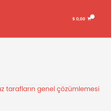
$
0,00
z tarafların genel çözümlemesi