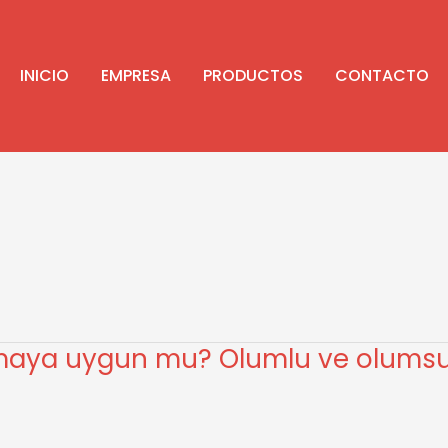
INICIO
EMPRESA
PRODUCTOS
CONTACTO
rmaya uygun mu? Olumlu ve olumsu