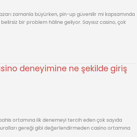
azarı zamanla büyürken, pin-up güvenilir mi kapsamında
elirsiz bir problem hâline geliyor. Sayısız casino, çok
sino deneyimine ne şekilde giriş
 bahis ortamına ilk denemeyi tercih eden çok sayıda
, kuralları gereği gibi değerlendirmeden casino ortamına