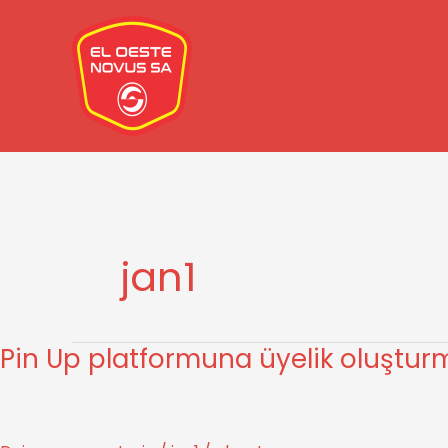
Ir
al
contenido
jan1
Pin Up platformuna üyelik oluştu
Pin
Up
platformuna
üyelik