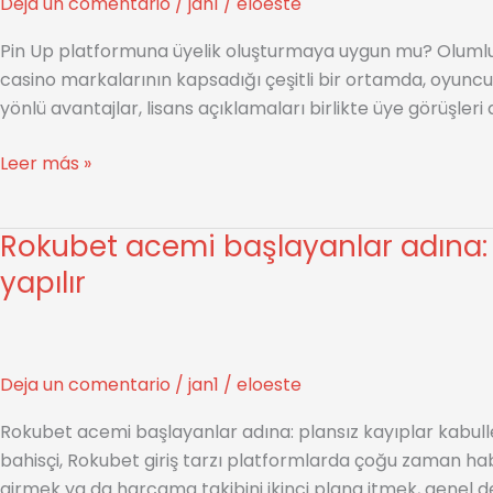
Deja un comentario
/
jan1
/
eloeste
oluşturmaya
uygun
Pin Up platformuna üyelik oluşturmaya uygun mu? Olumlu
mu?
casino markalarının kapsadığı çeşitli bir ortamda, oyuncul
Olumlu
yönlü avantajlar, lisans açıklamaları birlikte üye görüşle
ve
olumsuz
Leer más »
tarafların
genel
Rokubet acemi başlayanlar adına: 
çözümlemesi
Rokubet
acemi
yapılır
başlayanlar
adına:
plansız
kayıplar
Deja un comentario
/
jan1
/
eloeste
kabullenmeden
Rokubet acemi başlayanlar adına: plansız kayıplar kabulle
casino
bahisçi, Rokubet giriş tarzı platformlarda çoğu zaman habe
deneyimine
girmek ya da harcama takibini ikinci plana itmek, genel de