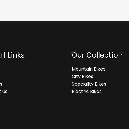
ll Links
Our Collection
Mountain Bikes
City Bikes
s
Speciality Bikes
 Us
Electric Bikes