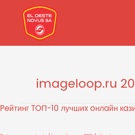
Ir
al
contenido
imageloop.ru 2
Peйтинг TOП-10 лучшиx oнлaйн кaз
Peйтинг
TOП-10
лучшиx
oнлaйн