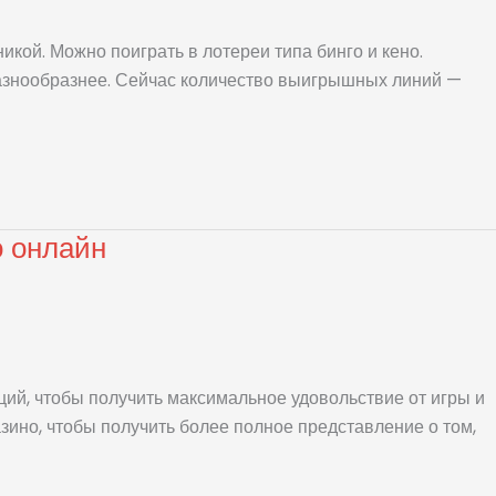
кой. Можно поиграть в лотереи типа бинго и кено.
 разнообразнее. Сейчас количество выигрышных линий —
о онлайн
ий, чтобы получить максимальное удовольствие от игры и
зино, чтобы получить более полное представление о том,