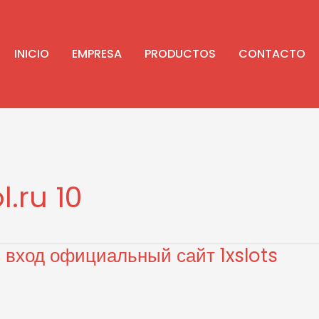
INICIO
EMPRESA
PRODUCTOS
CONTACTO
.ru 10
с вход официальный сайт 1xslots