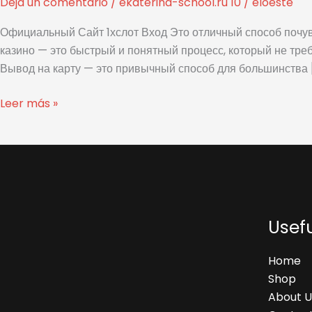
Deja un comentario
/
ekaterina-school.ru 10
/
eloeste
вход
официальный
Официальный Сайт 1хслот Вход Это отличный способ почув
сайт
казино — это быстрый и понятный процесс, который не требу
1xslots
Вывод на карту — это привычный способ для большинства 
Leer más »
Usefu
Home
Shop
About U