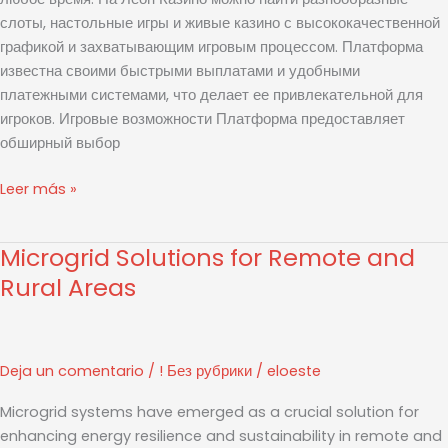
слоты, настольные игры и живые казино с высококачественной
графикой и захватывающим игровым процессом. Платформа
известна своими быстрыми выплатами и удобными
платежными системами, что делает ее привлекательной для
игроков. Игровые возможности Платформа предоставляет
обширный выбор
Leer más »
Microgrid Solutions for Remote and
Microgrid
Solutions
Rural Areas
for
Remote
and
Deja un comentario
/
! Без рубрики
/
eloeste
Rural
Areas
Microgrid systems have emerged as a crucial solution for
enhancing energy resilience and sustainability in remote and