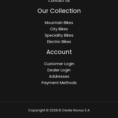
Contact Us
Our Collection
Mountain Bikes
City Bikes
Speciality Bikes
Electric Bikes
Account
Customer Login
Dealer Login
Addresses
Payment Methods
Copyright © 2026 El Oeste Novus S.A