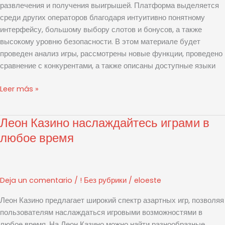
развлечения и получения выигрышей. Платформа выделяется
среди других операторов благодаря интуитивно понятному
интерфейсу, большому выбору слотов и бонусов, а также
высокому уровню безопасности. В этом материале будет
проведен анализ игры, рассмотрены новые функции, проведено
сравнение с конкурентами, а также описаны доступные языки
Leer más »
Леон Казино наслаждайтесь играми в
Леон
Казино
любое время
наслаждайтесь
играми
в
Deja un comentario
/
! Без рубрики
/
eloeste
любое
время
Леон Казино предлагает широкий спектр азартных игр, позволяя
пользователям наслаждаться игровыми возможностями в
любое время. На Леон Казино можно найти разнообразные