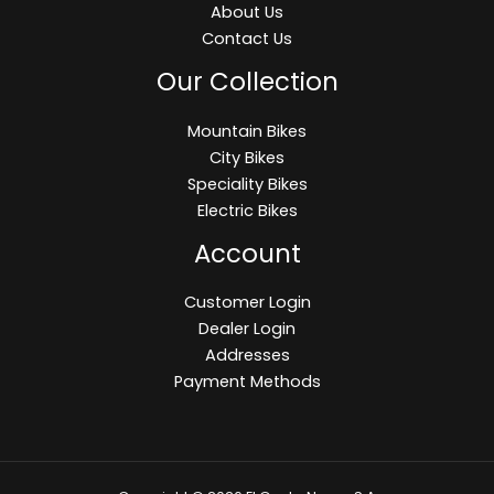
About Us
Contact Us
Our Collection
Mountain Bikes
City Bikes
Speciality Bikes
Electric Bikes
Account
Customer Login
Dealer Login
Addresses
Payment Methods