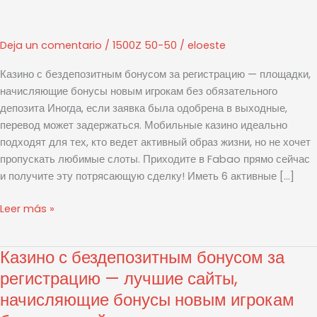
регистрацию
—
площадки,
Deja un comentario
/
1500Z 50-50
/
eloeste
начисляющие
бонусы
Казино с бездепозитным бонусом за регистрацию — площадки,
новым
начисляющие бонусы новым игрокам без обязательного
игрокам
депозита Иногда, если заявка была одобрена в выходные,
без
перевод может задержаться. Мобильные казино идеально
обязательного
подходят для тех, кто ведет активный образ жизни, но не хочет
депозита
пропускать любимые слоты. Приходите в Fabao прямо сейчас
и получите эту потрясающую сделку! Иметь 6 активные […]
Leer más »
Казино с бездепозитным бонусом за
Казино
с
регистрацию — лучшие сайты,
бездепозитным
начисляющие бонусы новым игрокам
бонусом