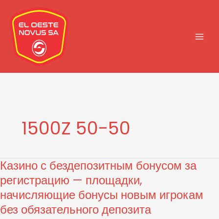
Ir
al
contenido
1500Z 50-50
Казино с бездепозитным бонусом за
Казино
с
регистрацию — площадки,
бездепозитным
начисляющие бонусы новым игрокам
бонусом
без обязательного депозита
за