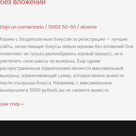
без вложений
за
регистрацию
—
лучшие
Deja un comentario
/
1500Z 50-50
/
eloeste
сайты,
начисляющие
Казино с бездепозитным бонусом за регистрацию — лучшие
бонусы
сайты, начисляющие бонусы новым игрокам без вложений Они
новым
позволяют не только разнообразить игровой процесс, но и
игрокам
увеличить свои шансы на выигрыш. Еще одним
без
распространенным ограничением является максимальный
вложений
выигрыш, ограничивающий сумму, которую можно вывести
после отыгрыша бонуса. Например, с максимальным
выигрышем в 5000 рублей, вы не сможете вывести
Leer más »