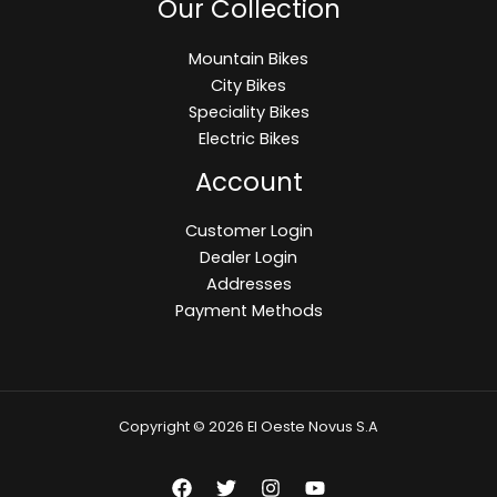
Our Collection
Mountain Bikes
City Bikes
Speciality Bikes
Electric Bikes
Account
Customer Login
Dealer Login
Addresses
Payment Methods
Copyright © 2026 El Oeste Novus S.A