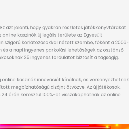
z azt jelenti, hogy gyakran részletes játékkönyvtárakat
online kaszinók új legális területe az Egyesült
an szigorú korlátozásokkal nézett szembe, főként a 2006-
m és a napi ingyenes parkolási lehetőségek az ösztönző
ékosoknak 25 ingyenes fordulatot biztosít a tagságig,
 online kaszinók innovációt kínálnak, és versenyezhetnek
ított megbízhatóságú dizájnt ötvözve. Az új játékosok,
s 24 órán keresztül 100%-ot visszakaphatnak az online