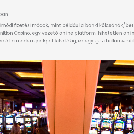
kban
módi fizetési módok, mint például a banki kölcsönök/beté
gnition Casino, egy vezető online platform, hihetetlen onl
n át a modern jackpot kikötőkig, ez egy igazi hullámvas