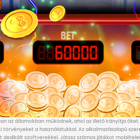
ban az államokban működnek, ahol az illető irányítja őke
 törvényeket a használatukkal. Az alkalmazásalapú szer
lt dedikált szoftverekkel. Játssz számos játékot mobilt