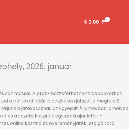
$
0,00
ebhely, 2026. január
al és sok mással. A profik hozzáférhetnek videópókerhez,
tod a portokat, akár blackjacken játszol, a megfelelő
kínáljunk a játékosoknak az Egyesült Államokban, amelyek
kot és a vezető kaszinók egyszerű ajánlatait –
énzes online kaszinó és nyereményjáték-szolgáltató