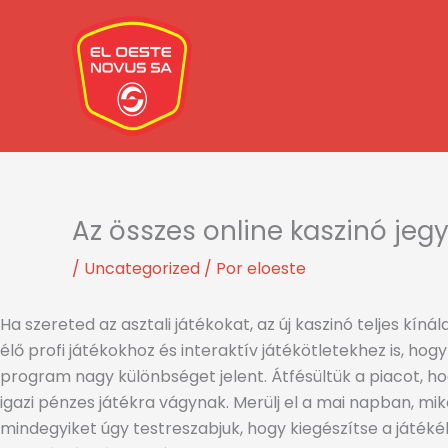
Ir
al
contenido
Az összes online kaszinó jeg
/
Uncategorized
/ Por
eloeste
Ha szereted az asztali játékokat, az új kaszinó teljes kín
élő profi játékokhoz és interaktív játékötletekhez is, h
program nagy különbséget jelent.
Átfésültük a piacot, h
igazi pénzes játékra vágynak. Merülj el a mai napban, mik
mindegyiket úgy testreszabjuk, hogy kiegészítse a játék