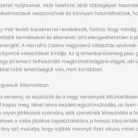
rzetet nyújtsanak. Akár telefont, akár táblagépet haszná
alkalmazások reszponzívak és könnyen használhatóak, hog
 már kiváló karakterrel rendelkezik, fontos, hogy mindig
lődök termékeivel és sikereivel, ami elengedhetetlen a j
 energiát. A Harrah's Casino nagyszerű választás azoknak 
ackpotok választékát kínálja. Az új amerikai iGaming piac 
gy jól ismert felhasználó megbízhatóságára vágyik, aki 
okkal több lehetőségük van, mint korábban.
 Egyesült Államokban
 a verseny, az eszközök és a nagy versenyek kitüntetéseine
l kapsz meg. Mivel nincs kezdeti együttműködés, az ilyen 
és olyan játékosok számára, akik szeretnék kihasználni 
elyek a valós játékos tapasztalatára, a hosszú távú érté
ány azt mutatja, hogy a játék mennyit fizet vissza, mivel a