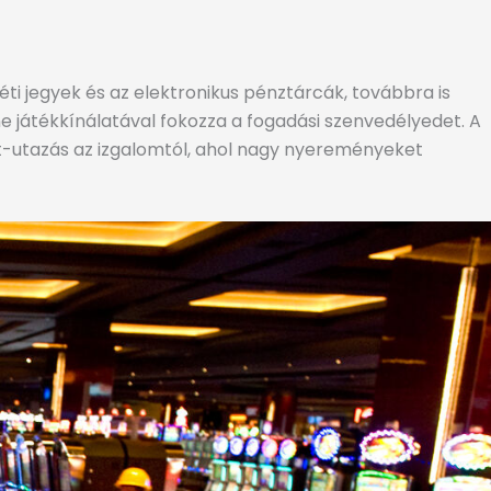
ti jegyek és az elektronikus pénztárcák, továbbra is
ine játékkínálatával fokozza a fogadási szenvedélyedet. A
út-utazás az izgalomtól, ahol nagy nyereményeket