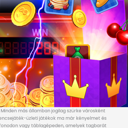
t. Minden más államban jogilag szürke városként
encsejáték-üzleti játékok ma már kényelmet és
elefonodon vagy táblagépeden, amelyek tagbarát