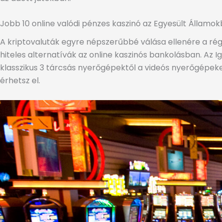
Jobb 10 online valódi pénzes kaszinó az Egyesült Államo
A kriptovaluták egyre népszerűbbé válása ellenére a régi
hiteles alternatívák az online kaszinós bankolásban. Az I
klasszikus 3 tárcsás nyerőgépektől a videós nyerőgépeke
érhetsz el.