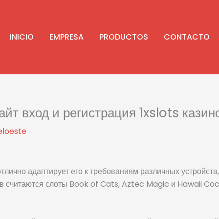
INICIO
EMPRESA
PRODUCTOS
CONTACTO
айт вход и регистрация 1xslots казин
eloeste
 отлично адаптирует его к требованиям различных устройс
 считаются слоты Book of Cats, Aztec Magic и Hawaii Coc