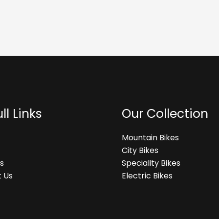
ll Links
Our Collection
Mountain Bikes
City Bikes
s
Speciality Bikes
 Us
Electric Bikes