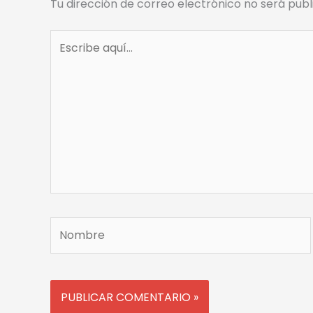
Tu dirección de correo electrónico no será publ
Escribe
aquí...
Nombre