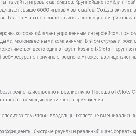
оты на сайты игровых автоматов. Крупнейшие гемблинг-сай
едлагает свыше 6000 игровых автоматов. Создав аккаунт, 
в. 1xslots – это не просто казино, а полноценная развлек
версию, которая обладает упрощенным интерфейсом, поэтом
дыми, малоизвестными компаниями. В этом случае игроки м
может иметься всего один аккаунт. Казино 1xSlots – крупн
ый веб-ресурс по причине огромного множества лицензионн
безупречно, качественно и реалистично. Посещаю 1xSlots C
мартфона с помощью фирменного приложения.
и следит за тем, чтобы владельцы 1xслотс не вмешивались 
оэффициенты, быстрые раунды и реальный шанс сорвать кр