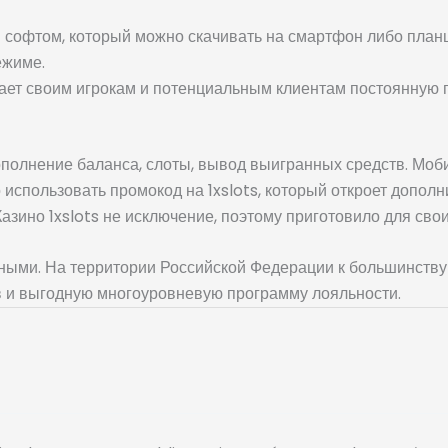
софтом, который можно скачивать на смартфон либо план
ежиме.
вает своим игрокам и потенциальным клиентам постоянную 
полнение баланса, слоты, вывод выигранных средств. Мобил
спользовать промокод на 1xslots, который откроет дополни
азино 1xslots не исключение, поэтому приготовило для сво
ыми. На территории Российской Федерации к большинству и
в и выгодную многоуровневую программу лояльности.