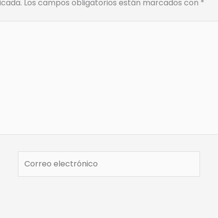
icada.
Los campos obligatorios están marcados con
*
Correo
electrónico