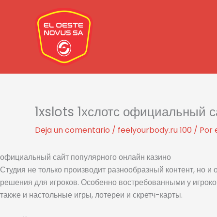
Ir
al
contenido
1xslots 1хслотс официальный с
Deja un comentario
/
feelyourbody.ru 100
/ Por
официальный сайт популярного онлайн казино
Студия не только производит разнообразный контент, но и
решения для игроков. Особенно востребованными у игроков
также и настольные игры, лотереи и скретч-карты.