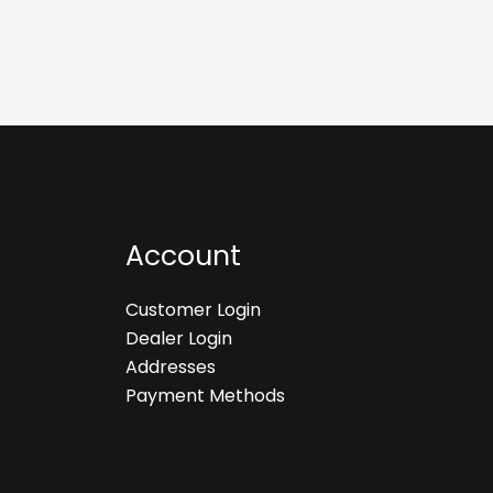
Account
Customer Login
Dealer Login
Addresses
Payment Methods