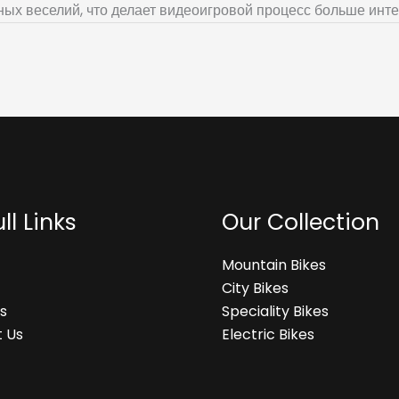
х веселий, что делает видеоигровой процесс больше инт
ll Links
Our Collection
Mountain Bikes
City Bikes
s
Speciality Bikes
 Us
Electric Bikes