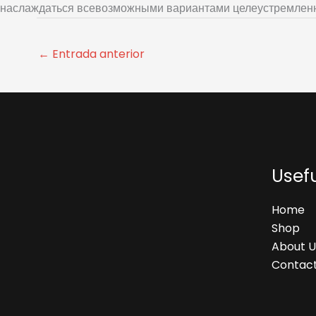
наслаждаться всевозможными вариантами целеустремленны
←
Entrada anterior
Usefu
Home
Shop
About U
Contact