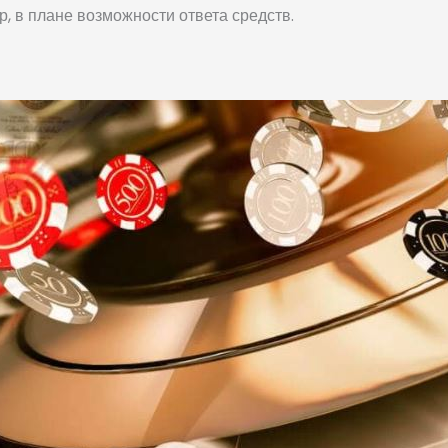
, в плане возможности ответа средств.