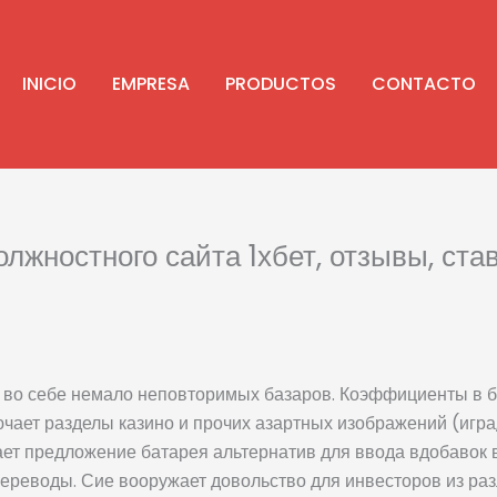
INICIO
EMPRESA
PRODUCTOS
CONTACTO
олжностного сайта 1хбет, отзывы, ст
т во себе немало неповторимых базаров. Коэффициенты в б
чает разделы казино и прочих азартных изображений (игра,
ает предложение батарея альтернатив для ввода вдобавок в
ереводы. Сие вооружает довольство для инвесторов из раз