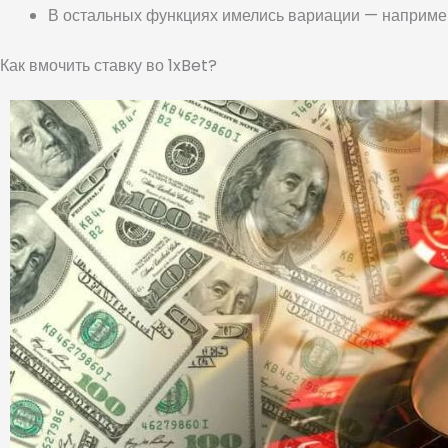
В остальных функциях имелись вариации — например
Как вмочить ставку во 1xBet?