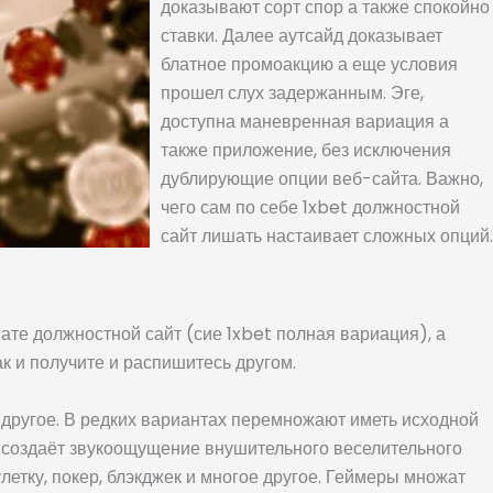
доказывают сорт спор а также спокойно
ставки. Далее аутсайд доказывает
блатное промоакцию а еще условия
прошел слух задержанным. Эге,
доступна маневренная вариация а
также приложение, без исключения
дублирующие опции веб-сайта. Важно,
чего сам по себе 1xbet должностной
сайт лишать настаивает сложных опций.
нате должностной сайт (сие 1xbet полная вариация), а
ак и получите и распишитесь другом.
 другое. В редких вариантах перемножают иметь исходной
о создаёт звукоощущение внушительного веселительного
летку, покер, блэкджек и многое другое. Геймеры множат