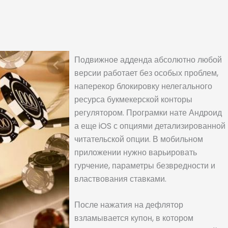
Подвижное адденда абсолютно любой
версии работает без особых проблем,
наперекор блокировку нелегального
ресурса букмекерской конторы
регулятором. Програмки нате Андроид
а еще iOS с опциями детализированной
читательской опции. В мобильном
приложении нужно варьировать
гурчение, параметры безвредности и
властвования ставками.
После нажатия на дефлятор
взламывается купон, в котором