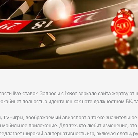
асти live‑ставок. Запросы с 1xBet зеркало сайта жертвуют 
грокабинет полностью идентичен как нате должностном БК, т
, TV-игры, воображаемый авиаспорт а также значительное
 мобильное приложение. Для тех, кто любит изменение, эт
редлагает широкий альтернативность игр, включая слоты, ру