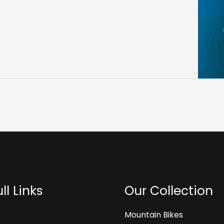
ll Links
Our Collection
Mountain Bikes