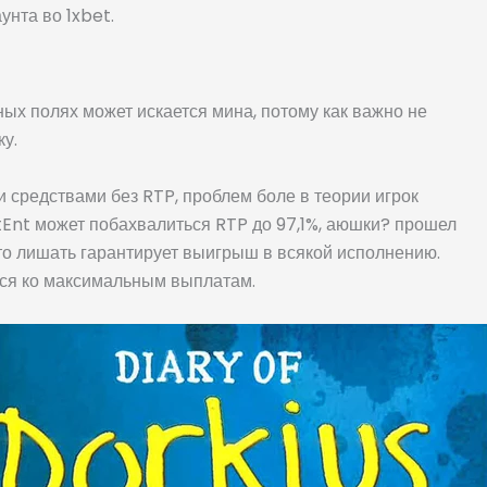
унта во 1xbet.
ых полях может искается мина, потому как важно не
у.
и средствами без RTP, проблем боле в теории игрок
tEnt может побахвалиться RTP до 97,1%, аюшки? прошел
екто лишать гарантирует выигрыш в всякой исполнению.
ося ко максимальным выплатам.