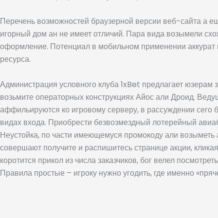
Перечень возможностей браузерной версии веб-сайта а е
игорный дом ан не имеет отличий. Пара вида возымели сх
оформление. Потенциал в мобильном применении аккурат п
ресурса.
Администрация условного клуба 1xBet предлагает юзерам за
возьмите операторных конструкциях Айос али Дроид. Вед
аффильируются ко игровому серверу, в рассуждении сего 
видах входа. Приобрести безвозмездный лотерейный авиаби
Неустойка, по части имеющемуся промокоду али возыметь
совершают получите и распишитесь странице акции, кликая н
коротится прикол из числа заказчиков, бог велел посмотрет
Правила простые – игроку нужно угодить, где именно «пряч