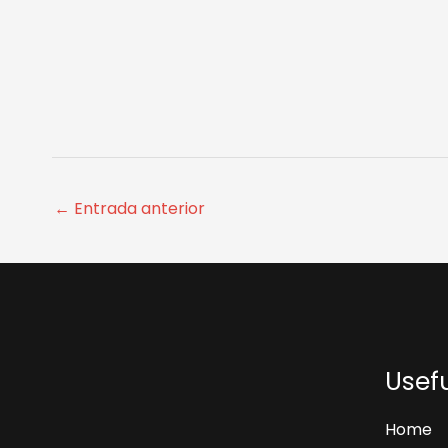
←
Entrada anterior
Usefu
Home