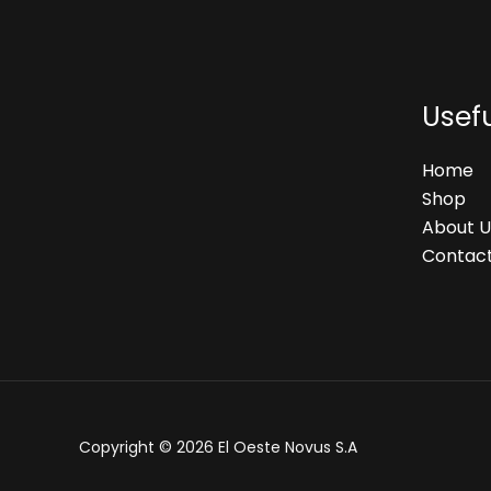
Usefu
Home
Shop
About U
Contact
Copyright © 2026 El Oeste Novus S.A