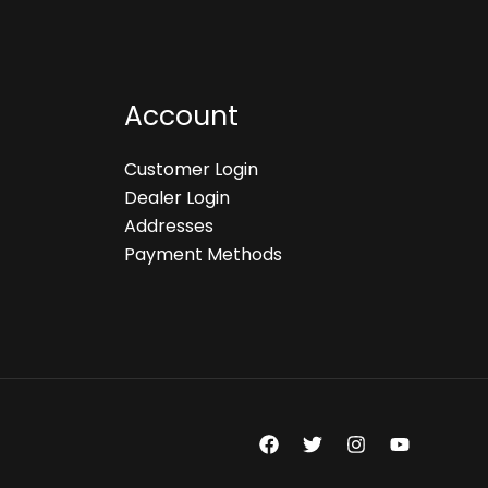
Account
Customer Login
Dealer Login
Addresses
Payment Methods