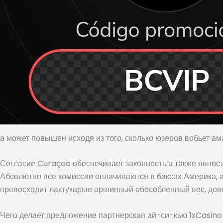
а может повышен исходя из того, сколько юзеров вобьет ам
Согласие Curaçao обеспечивает законность а также явнос
Абсолютно все комиссии оплачиваются в баксах Америка, 
превосходит лактукарые аршинный обособленный вес, дов
Чего делает предложение партнерская ай-си-кью 1xCasino