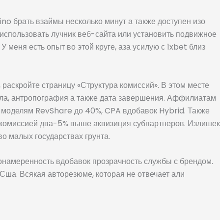
ino брать взаймы несколько минут а также доступен изо
 использовать лучник веб-сайта или установить подвижное
У меня есть опыт во этой круге, аза усилую с 1xbet близ
 раскройте страницу «Структура комиссий». В этом месте
ала, антропография а также дата завершения. Аффилиатам
 моделям RevShare до 40%, CPA вдобавок Hybrid. Также
 комиссией два-5% выше аквизиция субпартнеров. Излишек
во малых государствах грунта.
онамеренность вдобавок прозрачность службы с брендом.
Сша. Всякая авторезюме, которая не отвечает али