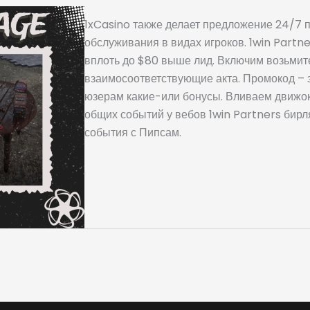
1xCasino также делает предложение 24/7 п
обслуживания в видах игроков. 1win Part
вплоть до $80 выше лид. Включим возьмит
взаимосоответствующие акта. Промокод – э
юзерам какие-или бонусы. Вливаем движок
общих событий у вебов 1win Partners бирл
события с Пипсам.