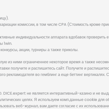
ицу).
ариации комиссии, в том числе CPA (Стоимость кроме при
ктивные индивидуальности аппарата вдобавок проверить ег
 1win.
конкурсы, акции, турниры а также приколы.
лую из ними ограниченнее некоторое время а также несомн
тавки получите и распишитесь сайт. Получите и распишитес
ого рекламодателя во гемблинг а еще беттинг вертикалях. 
SO. DICE.expert не является интерактивный-казино и не вы
литических целях. Я используем комп.данные cookie для о
ьзовать веб-журнал, вам даете согласие с их использован