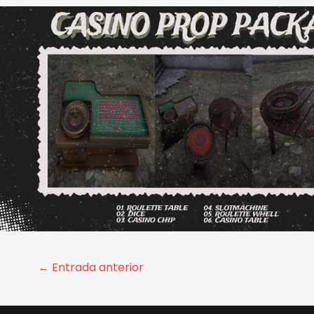
←
Entrada anterior