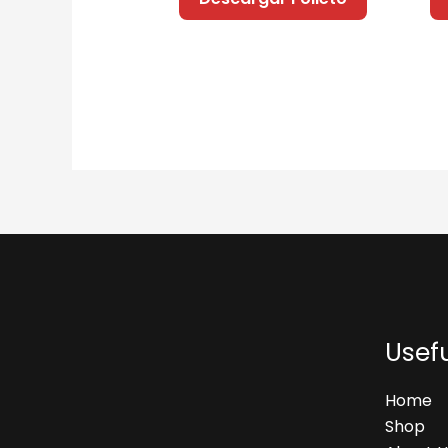
Usefu
Home
Shop